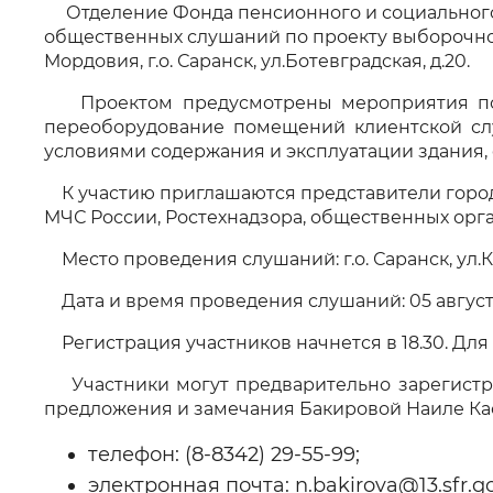
Отделение Фонда пенсионного и социальног
Цвет сайта
:
Монохромный
общественных слушаний по проекту выборочног
Мордовия, г.о. Саранск, ул.Ботевградская, д.20.
Проектом предусмотрены мероприятия по в
Изображения
:
Включены
переоборудование помещений клиентской сл
условиями содержания и эксплуатации здания
К участию приглашаются представители городс
Звуковой ассистент
:
Воспроизв
МЧС России, Ростехнадзора, общественных орг
Место проведения слушаний: г.о. Саранск, ул.К
Дата и время проведения слушаний: 05 августа 
Вернуть стандартные настройки
Регистрация участников начнется в 18.30. Дл
Участники могут предварительно зарегистри
предложения и замечания Бакировой Наиле Ка
телефон: (8-8342) 29-55-99;
электронная почта: n.bakirova@13.sfr.go