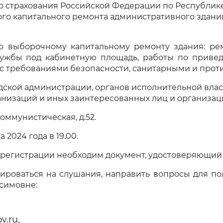
о страхования Российской Федерации по Республик
Инверсивный монохромный
Синий
о капитального ремонта административного здании
ыборочному капитальному ремонту здания: ремо
Выключены
ужбы под кабинетную площадь, работы по привед
, с требованиями безопасности, санитарными и пр
кой администрации, органов исполнительной власти
ести
Остановить
Повторить
анизаций и иных заинтересованных лиц и организац
оммунистическая, д.52.
2024 года в 19.00.
я регистрации необходим документ, удостоверяющий 
роваться на слушания, направить вопросы для по
симовне:
v.ru,