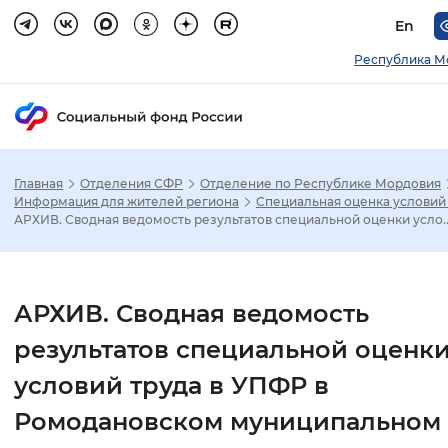
En
Республика М
Главная
Отделения СФР
Отделение по Республике Мордовия
Зак
Информация для жителей региона
Специальная оценка условий
АРХИВ. Сводная ведомость результатов специальной оценки усло..
Настройка режима отображения
Размер шрифта
АРХИВ. Сводная ведомость
Стандартный
Увеличенный
Крупны
результатов специальной оценк
условий труда в УПФР в
Шрифт
Ромодановском муниципальном
Без засечек
С засечками