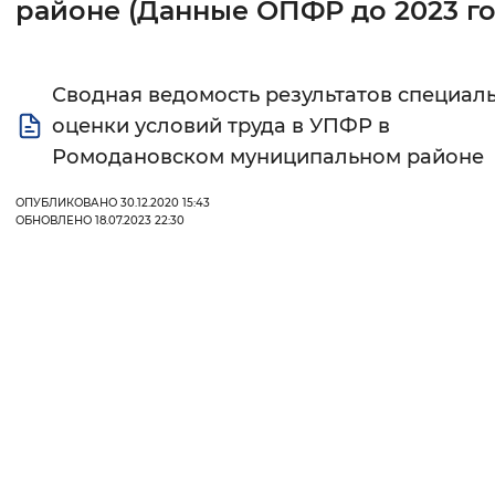
районе (Данные ОПФР до 2023 го
Интервал между буквами
Нормальный
Увеличенный
Большо
Сводная ведомость результатов специал
оценки условий труда в УПФР в
Цвет сайта
Ромодановском муниципальном районе
Монохромный
Инверсивный монохромны
ОПУБЛИКОВАНО 30.12.2020 15:43
ОБНОВЛЕНО 18.07.2023 22:30
Синий фон
Изображения
Включены
Выключены
Звуковой ассистент
Воспроизвести
Остановить
Повтори