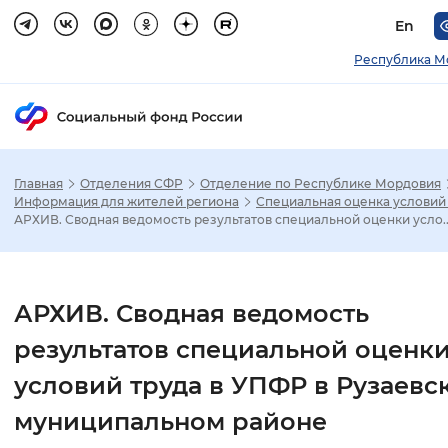
En
Республика М
Главная
Отделения СФР
Отделение по Республике Мордовия
Зак
Информация для жителей региона
Специальная оценка условий
АРХИВ. Сводная ведомость результатов специальной оценки усло..
Настройка режима отображения
Размер шрифта
АРХИВ. Сводная ведомость
Стандартный
Увеличенный
Крупны
результатов специальной оценк
условий труда в УПФР в Рузаевс
Шрифт
муниципальном районе
Без засечек
С засечками