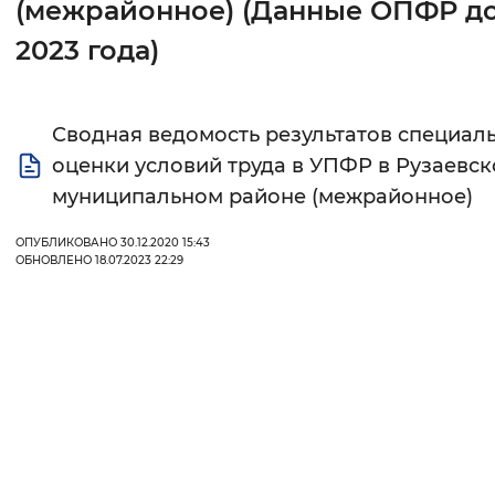
(межрайонное) (Данные ОПФР д
Интервал между буквами
2023 года)
Нормальный
Увеличенный
Большо
Сводная ведомость результатов специал
Цвет сайта
оценки условий труда в УПФР в Рузаевс
Монохромный
Инверсивный монохромны
муниципальном районе (межрайонное)
Синий фон
ОПУБЛИКОВАНО 30.12.2020 15:43
ОБНОВЛЕНО 18.07.2023 22:29
Изображения
Включены
Выключены
Звуковой ассистент
Воспроизвести
Остановить
Повтори