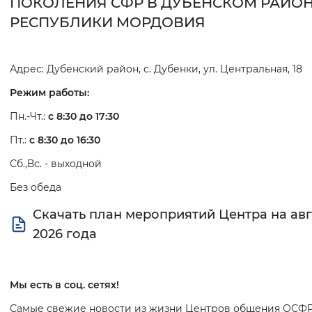
ПОКОЛЕНИЯ СФР В ДУБЕНСКОМ РАЙО
Интервал между буквами
РЕСПУБЛИКИ МОРДОВИЯ
Нормальный
Увеличенный
Большо
Адрес: Дубенский район, с. Дубенки, ул. Центральная, 18
Цвет сайта
Режим работы:
Монохромный
Инверсивный монохромны
Пн.-Чт.:
с 8:30 до 17:30
Синий фон
Пт.:
с 8:30 до 16:30
Сб.,Вс. - выходной
Изображения
Без обеда
Включены
Выключены
Скачать план мероприятий Центра на авг
2026 года
Звуковой ассистент
Воспроизвести
Остановить
Повтори
Мы есть в соц. сетях!