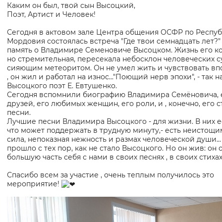
Так оцени, двадцатый век,
Каким он был, твой сын Высоцкий,
Поэт, Артист и Человек!
Сегодня в актовом зале Центра общения ОСФР по Респу
Мордовия состоялась встреча "Где твои семнадцать лет?"
память о Владимире Семеновиче Высоцком. Жизнь его ко
но стремительная, пересекала небосклон человеческих с
сияющим метеоритом. Он не умел жить и чувствовать в
, он жил и работал на износ..."Поющий нерв эпохи", - так н
Высоцкого поэт Е. Евтушенко.
Сегодня вспомнили биографию Владимира Семёновича, 
друзей, его любимых женщин, его роли, и , конечно, его с
песни.
Лучшие песни Владимира Высоцкого - для жизни. В них ес
что может поддержать в трудную минуту,- есть неистощи
сила, непоказная нежность и размах человеческой души...
прошло с тех пор, как не стало Высоцкого. Но он жив: он 
большую часть себя с нами в своих песнях , в своих стихах
Спасибо всем за участие , очень теплым получилось это
мероприятие!