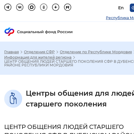
En
Республика М
Главная
Отделения СФР
Отделение по Республике Мордовия
Зак
Информация для жителей региона
ЦЕНТР ОБЩЕНИЯ ЛЮДЕЙ СТАРШЕГО ПОКОЛЕНИЯ СФР В ДУБЕН
РАЙОНЕ РЕСПУБЛИКИ МОРДОВИЯ
Настройка режима отображения
Размер шрифта
Центры общения для люде
Стандартный
Увеличенный
Крупны
старшего поколения
Шрифт
ЦЕНТР ОБЩЕНИЯ ЛЮДЕЙ СТАРШЕГО
Без засечек
С засечками