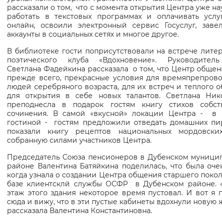
уроках компьютерной грамотности. Участники Центра 
рассказали о том, что с момента открытия Центра уже н
работать в текстовых программах и оплачивать усл
онлайн, освоили электронный сервис Госуслуг, заве
аккаунты в социальных сетях и многое другое.
В библиотеке гости поприсутствовали на встрече литер
поэтического клуба «Вдохновение». Руководител
Светлана Фадейкина рассказала о том, что Центр общени
прежде всего, прекрасные условия для времяпрепров
людей серебряного возраста, для их встреч и теплого 
для открытия в себе новых талантов. Светлана Ник
преподнесла в подарок гостям книгу стихов собст
сочинения. В самой «вкусной» локации Центра - в 
гостиной - гостям предложили отведать домашних пи
показали книгу рецептов национальных мордовски
собранную силами участников Центра.
Председатель Союза пенсионеров в Дубенском муници
районе Валентина Батяйкина поделилась, что была очен
когда узнала о создании Центра общения старшего поко
базе клиентсклй службы ОСФР в Дубёнском районе. 
этаж этого здания некоторое время пустовал. И вот я 
сюда и вижу, что в эти пустые кабинеты вдохнули новую ж
рассказала Валентина Константиновна.