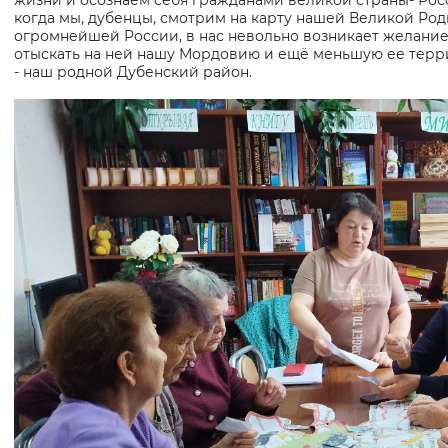
жизни и осознаем себя гражданами великой страны- Рос
когда мы, дубенцы, смотрим на карту нашей Великой Род
огромнейшей России, в нас невольно возникает желани
отыскать на ней нашу Мордовию и ещё меньшую ее тер
- наш родной Дубенский район.