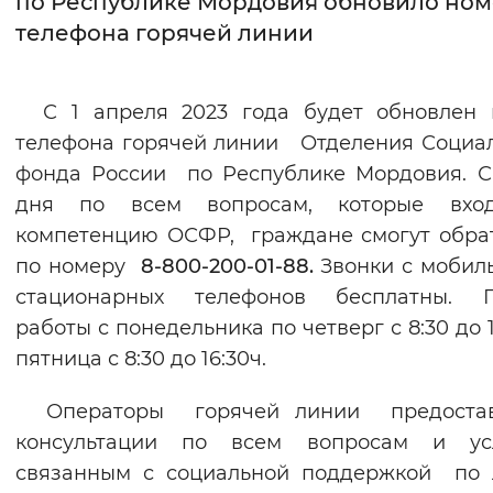
по Республике Мордовия обновило но
телефона горячей линии
Интервал между буквами
Нормальный
Увеличенный
Большо
С 1 апреля 2023 года будет обновлен 
телефона горячей линии Отделения Социа
Цвет сайта
фонда России по Республике Мордовия. С
Монохромный
Инверсивный монохромны
дня по всем вопросам, которые вхо
Синий фон
компетенцию ОСФР, граждане смогут обра
по номеру
8-800-200-01-88.
Звонки с мобил
Изображения
стационарных телефонов бесплатны. Г
работы с понедельника по четверг с 8:30 до 1
Включены
Выключены
пятница с 8:30 до 16:30ч.
Звуковой ассистент
Операторы горячей линии предоста
Воспроизвести
Остановить
Повтори
консультации по всем вопросам и усл
связанным с социальной поддержкой по 