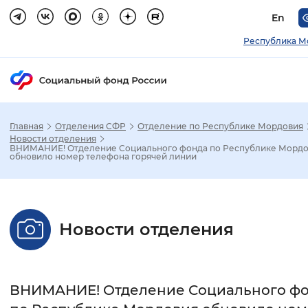
En
Республика М
Главная
Отделения СФР
Отделение по Республике Мордовия
Зак
Новости отделения
ВНИМАНИЕ! Отделение Социального фонда по Республике Морд
обновило номер телефона горячей линии
Настройка режима отображения
Размер шрифта
Новости отделения
Стандартный
Увеличенный
Крупны
Шрифт
ВНИМАНИЕ! Отделение Социального ф
Без засечек
С засечками