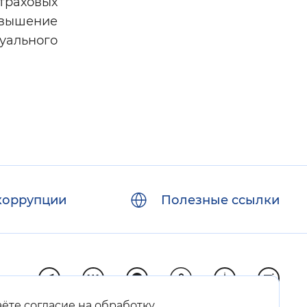
страховых
овышение
дуального
коррупции
Полезные ссылки
аёте согласие на обработку