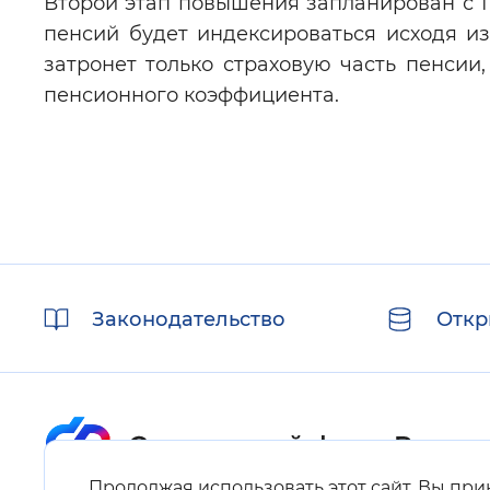
Второй этап повышения запланирован с 1 
пенсий будет индексироваться исходя и
затронет только страховую часть пенсии,
пенсионного коэффициента.
Полезные
Законодательство
Откр
ссылки
Продолжая использовать этот сайт, Вы пр