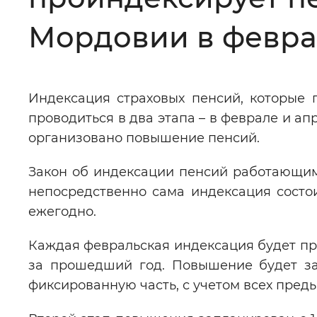
Цвет сайта
:
Монохромный
Мордовии в февра
Изображения
:
Включены
Индексация страховых пенсий, которые 
проводиться в два этапа – в феврале и ап
Звуковой ассистент
:
Воспроизв
организовано повышение пенсий.
Закон об индексации пенсий работающим 
непосредственно сама индексация состои
ежегодно.
Вернуть стандартные настройки
Каждая февральская индексация будет про
за прошедший год. Повышение будет за
фиксированную часть, с учетом всех пред