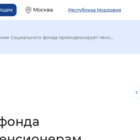
дящих
Москва
Республика Мордовия
ние Социального фонда проиндексирует пенс...
 фонда
й
пенсионерам