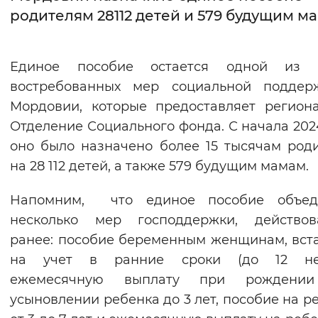
родителям 28112 детей и 579 будущим м
Интервал между буквами
Нормальный
Увеличенный
Большо
Единое пособие остается одной из 
востребованных мер социальной поддер
Цвет сайта
Мордовии, которые предоставляет регион
Монохромный
Инверсивный монохромны
Отделение Социального фонда. С начала 202
оно было назначено более 15 тысячам род
Синий фон
на 28 112 детей, а также 579 будущим мамам.
Изображения
Напомним, что единое пособие объед
Включены
Выключены
несколько мер господдержки, действов
ранее: пособие беременным женщинам, вс
Звуковой ассистент
на учет в ранние сроки (до 12 нед
ежемесячную выплату при рождени
Воспроизвести
Остановить
Повтори
усыновлении ребенка до 3 лет, пособие на р