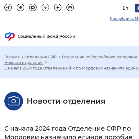
En
Республика М
Главная
Отделения СФР
Отделение по Республике Мордовия
Зак
Новости отделения
С начала 2024 года Отделение СФР по Мордовии назначило едино..
Настройка режима отображения
Размер шрифта
Новости отделения
Стандартный
Увеличенный
Крупны
Шрифт
С начала 2024 года Отделение СФР по
Без засечек
С засечками
Мордовии назначило единое пособие