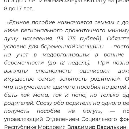
от 3 до 7 лет и ежемесячную выплату на ребе
Вернуть стандартные настройки
8 до 17 лет.
«Единое пособие назначается семьям с д
ниже регионального прожиточного миним
душу населения (13 135 рублей). Обязат
условие для беременной женщины — пост
на учет в медорганизации в ранние 
беременности (до 12 недель). При назн
выплаты специалисты оценивают до
имущество семьи, занятость родителей. О
что получателем единого пособия на детей
быть как мама, так и папа, но только о
родителей. Сразу оба родителя на одного р
получать пособие не могут»
, — по
управляющий Отделением Социального фо
Республике Мордовия
Владимир Василькин
.