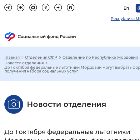
En
Республика М
Главная
Отделения СФР
Отделение по Республике Мордовия
Зак
Новости отделения
До 1 октября федеральные льготники Мордовии могут выбрать фо
получения набора социальных услуг
Настройка режима отображения
Размер шрифта
Новости отделения
Стандартный
Увеличенный
Крупны
Шрифт
До 1 октября федеральные льготники
Без засечек
С засечками