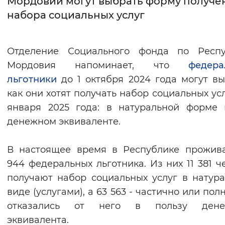
Мордовии могут выбрать форму получе
набора социальных услуг
Интервал между буквами
Нормальный
Увеличенный
Большо
Отделение Социального фонда по Респу
Мордовия напоминает, что
федера
Цвет сайта
льготники
до 1 октября 2024 года могут вы
Монохромный
Инверсивный монохромны
как они хотят получать набор социальных усл
Синий фон
января 2025 года: в натуральной форме
денежном эквиваленте.
Изображения
В настоящее время в Республике прожив
Включены
Выключены
944 федеральных льготника. Из них 11 381 ч
получают набор социальных услуг в натур
Звуковой ассистент
виде (услугами), а 63 563 - частично или пол
Воспроизвести
Остановить
Повтори
отказались от него в пользу дене
эквивалента.