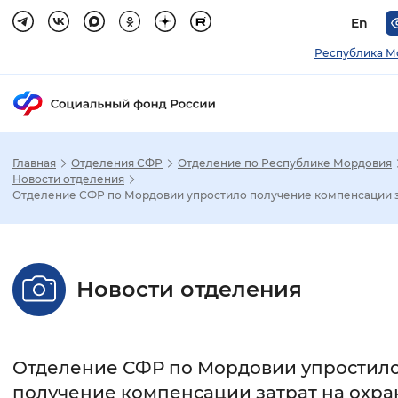
En
Республика М
Главная
Отделения СФР
Отделение по Республике Мордовия
Зак
Новости отделения
Отделение СФР по Мордовии упростило получение компенсации за
Настройка режима отображения
Размер шрифта
Новости отделения
Стандартный
Увеличенный
Крупны
Шрифт
Отделение СФР по Мордовии упростил
Без засечек
С засечками
получение компенсации затрат на охра