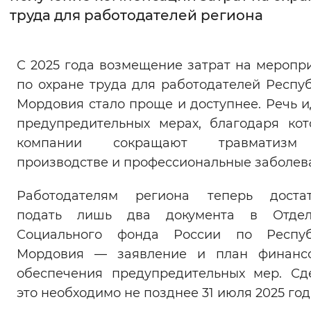
труда для работодателей региона
Интервал между буквами
Нормальный
Увеличенный
Большо
С 2025 года возмещение затрат на меропр
по охране труда для работодателей Респу
Цвет сайта
Мордовия стало проще и доступнее. Речь и
Монохромный
Инверсивный монохромны
предупредительных мерах, благодаря ко
компании сокращают травматиз
Синий фон
производстве и профессиональные заболев
Изображения
Работодателям региона теперь достат
Включены
Выключены
подать лишь два документа в Отдел
Социального фонда России по Респуб
Звуковой ассистент
Мордовия — заявление и план финансо
обеспечения предупредительных мер. Сд
Воспроизвести
Остановить
Повтори
это необходимо не позднее 31 июля 2025 год