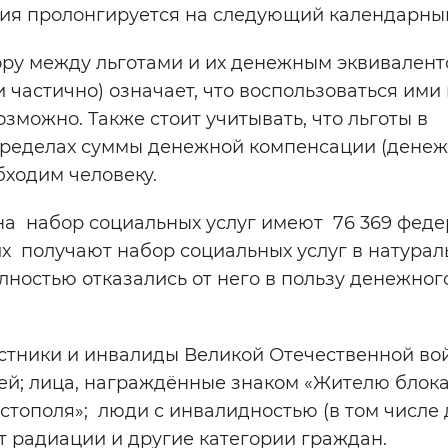
ния пролонгируется на следующий календарный
ору между льготами и их денежным эквивалент
 частично) означает, что воспользоваться ими 
зможно. Также стоит учитывать, что льготы в
пределах суммы денежной компенсации (дене
бходим человеку.
а набор социальных услуг имеют 76 369 фед
них получают набор социальных услуг в натура
полностью отказались от него в пользу денежног
стники и инвалиды Великой Отечественной во
мей; лица, награждённые знаком «Жителю блок
тополя»; люди с инвалидностью (в том числе д
 радиации и другие категории граждан.