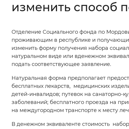
изменить способ п
Цвет сайта
:
Монохромный
Отделение Социального фонда по Мордов
Изображения
:
Включены
проживающим в республике и получающи
изменить форму получения набора социальн
Звуковой ассистент
:
Воспроизв
натуральном виде или вденежном эквивале
подать соответствующее заявление.
Натуральная форма предполагает предост
бесплатных лекарств, медицинских издели
Вернуть стандартные настройки
детей-инвалидов; путевок на санаторно-к
заболеваний; бесплатного проезда на пр
на междугородном транспорте к месту леч
В денежном эквиваленте стоимость набора