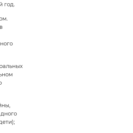
 год.
ом.
в
жного
еральных
льном
о
йны,
адного
ети);