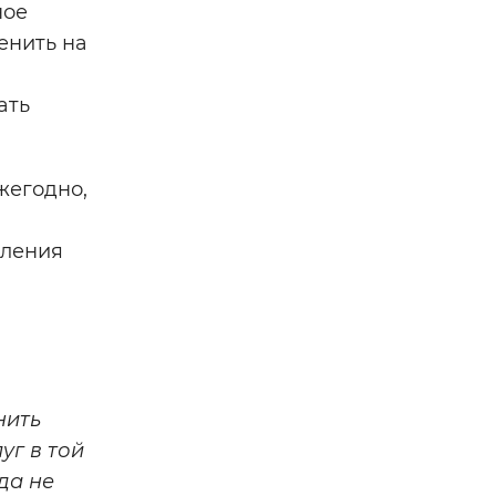
ное
енить на
ать
жегодно,
вления
нить
уг в той
да не