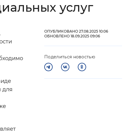
циальных услуг
 фон
ОПУБЛИКОВАНО 27.08.2025 10:06
,
ОБНОВЛЕНО 18.09.2025 09:06
ности
Поделиться новостью
обходимо
виде
я для
Закрыть
же
авляет