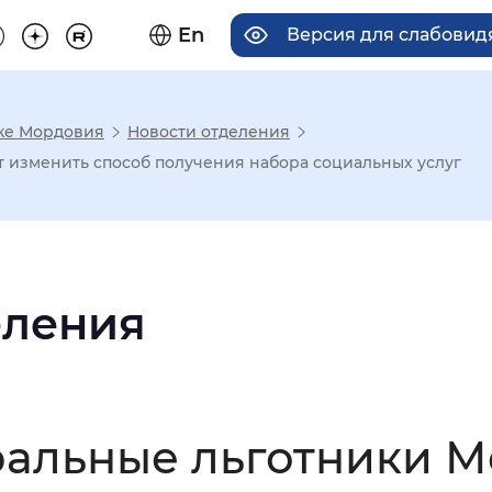
En
Версия для слабови
ке Мордовия
Новости отделения
има отображения
т изменить способ получения набора социальных услуг
Увеличенный
Крупный
еления
асечками
мальный
Увеличенный
Большо
ральные льготники 