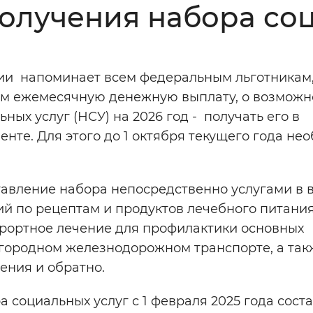
олучения набора со
Инверсивный монохромный
Синий
ии напоминает всем федеральным льготникам
Выключены
м ежемесячную денежную выплату, о возмож
ых услуг (НСУ) на 2026 год - получать его в
ести
Остановить
Повторить
нте. Для этого до 1 октября текущего года не
авление набора непосредственно услугами в 
й по рецептам и продуктов лечебного питани
урортное лечение для профилактики основных
игородном железнодорожном транспорте, а так
ения и обратно.
 социальных услуг с 1 февраля 2025 года сост