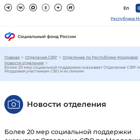
En
Республика М
Главная
Отделения СФР
Отделение по Республике Мордовия
Зак
Новости отделения
Более 20 мер социальной поддержки оказывает Отделение СФР п
Мордовии участникам СВО и их семьям
Настройка режима отображения
Размер шрифта
Новости отделения
Стандартный
Увеличенный
Крупны
Шрифт
Более 20 мер социальной поддержки
Без засечек
С засечками