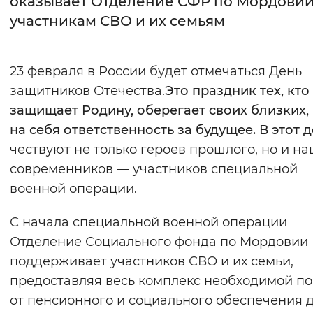
оказывает Отделение СФР по Мордови
участникам СВО и их семьям
Интервал между буквами
Нормальный
Увеличенный
Большо
23 февраля в России будет отмечаться День
защитников Отечества.
Это праздник тех, кто
Цвет сайта
защищает Родину, оберегает своих близких,
Монохромный
Инверсивный монохромны
на себя ответственность за будущее. В этот 
Синий фон
чествуют не только героев прошлого, но и н
современников — участников специальной
Изображения
военной операции.
Включены
Выключены
С начала специальной военной операции
Отделение Социального фонда по Мордовии
Звуковой ассистент
поддерживает участников СВО и их семьи,
Воспроизвести
Остановить
Повтори
предоставляя весь комплекс необходимой п
от пенсионного и социального обеспечения 