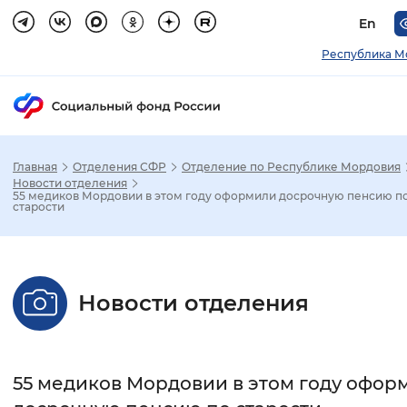
En
Республика М
Главная
Отделения СФР
Отделение по Республике Мордовия
Зак
Новости отделения
55 медиков Мордовии в этом году оформили досрочную пенсию п
старости
Настройка режима отображения
Размер шрифта
Новости отделения
Стандартный
Увеличенный
Крупны
Шрифт
55 медиков Мордовии в этом году офор
Без засечек
С засечками