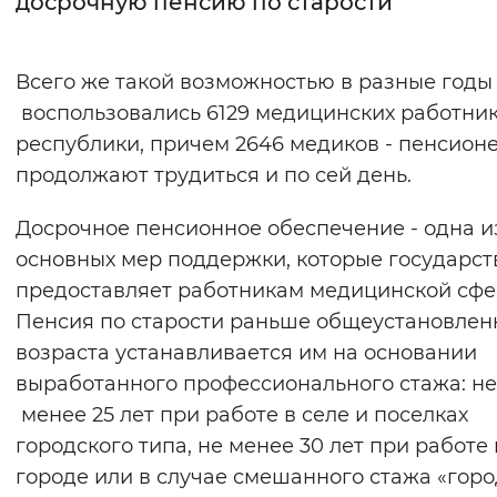
досрочную пенсию по старости
Интервал между буквами
Всего же такой возможностью в разные годы
Нормальный
Увеличенный
Большо
воспользовались 6129 медицинских работни
республики, причем 2646 медиков - пенсион
Цвет сайта
продолжают трудиться и по сей день.
Монохромный
Инверсивный монохромны
Досрочное пенсионное обеспечение - одна и
Синий фон
основных мер поддержки, которые государст
предоставляет работникам медицинской сф
Изображения
Пенсия по старости раньше общеустановлен
Включены
Выключены
возраста устанавливается им на основании
выработанного профессионального стажа: не
Звуковой ассистент
менее 25 лет при работе в селе и поселках
Воспроизвести
Остановить
Повтори
городского типа, не менее 30 лет при работе 
городе или в случае смешанного стажа «горо