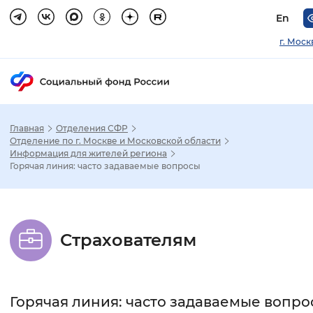
En
г. Моск
Главная
Отделения СФР
Зак
Отделение по г. Москве и Московской области
Информация для жителей региона
Горячая линия: часто задаваемые вопросы
Настройка режима отображения
Размер шрифта
Страхователям
Стандартный
Увеличенный
Крупны
Шрифт
Горячая линия: часто задаваемые вопро
Без засечек
С засечками