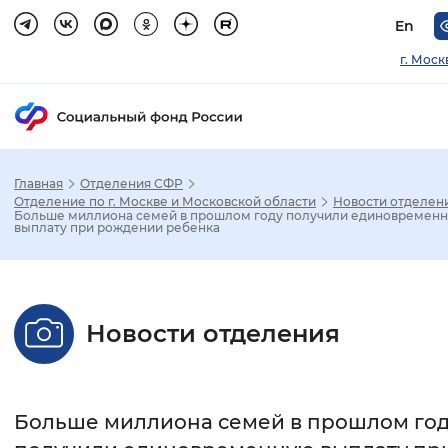
En
г. Моск
Главная
Отделения СФР
Зак
Отделение по г. Москве и Московской области
Новости отделен
Больше миллиона семей в прошлом году получили единовремен
выплату при рождении ребенка
Настройка режима отображения
Размер шрифта
Новости отделения
Стандартный
Увеличенный
Крупны
Шрифт
Больше миллиона семей в прошлом го
Без засечек
С засечками