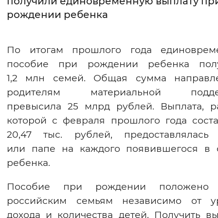
получили единовременную выплату пр
рождении ребенка
Интервал между буквами
Нормальный
Увеличенный
Большо
По итогам прошлого года единоврем
пособие при рождении ребенка пол
Цвет сайта
1,2 млн семей. Общая сумма направл
Монохромный
Инверсивный монохромны
родителям материальной подде
Синий фон
превысила 25 млрд рублей. Выплата, р
которой с февраля прошлого года соста
Изображения
20,47 тыс. рублей, предоставлялась
Включены
Выключены
или папе на каждого появившегося в 
ребенка.
Звуковой ассистент
Пособие при рождении положено
Воспроизвести
Остановить
Повтори
российским семьям независимо от у
дохода и количества детей. Получить в