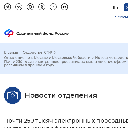
En
г. Моск
Главная
Отделения СФР
Зак
Отделение по г. Москве и Московской области
Новости отделен
Почти 250 тысяч электронных проездных до места лечения оформ
россиянам в прошлом году
Настройка режима отображения
Размер шрифта
Новости отделения
Стандартный
Увеличенный
Крупны
Шрифт
Почти 250 тысяч электронных проездны
Без засечек
С засечками