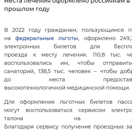
места лечения оформлено россиянам в
прошлом году
Интервал между буквами
Нормальный
Увеличенный
Большо
В 2022 году гражданам, пользующимся п
на
федеральные льготы
, оформлено 249,
Цвет сайта
электронных билетов для беспла
Монохромный
Инверсивный монохромны
проезда к месту лечения. 110,8 тыс. ч
Синий фон
воспользовались им, чтобы отправит
санаторий, 138,5 тыс. человек – чтобы доб
Изображения
до места предоставле
высокотехнологичной медицинской помощи.
Включены
Выключены
Для оформления льготных билетов пасс
Звуковой ассистент
могут воспользоваться сервисом электр
Воспроизвести
Остановить
Повтори
талона на поез
Благодаря сервису получение проездных з