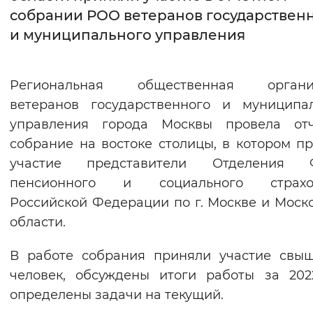
собрании РОО ветеранов государствен
Интервал между буквами
и муниципального управления
Нормальный
Увеличенный
Большо
Региональная общественная органи
Цвет сайта
ветеранов государственного и муниципа
Монохромный
Инверсивный монохромны
управления города Москвы провела отч
собрание на востоке столицы, в котором п
Синий фон
участие представители Отделения 
пенсионного и социального страхо
Изображения
Российской Федерации по г. Москве и Моск
Включены
Выключены
области.
Звуковой ассистент
В работе собрания приняли участие свы
человек, обсуждены итоги работы за 202
Воспроизвести
Остановить
Повтори
определены задачи на текущий.