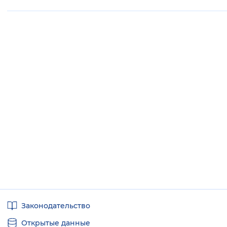
Полезные
Законодательство
ссылки
Открытые данные