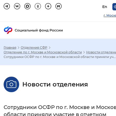
En
г. Моск
Главная
Отделения СФР
Зак
Отделение по г. Москве и Московской области
Новости отделен
Сотрудники ОСФР по г. Москве и Московской области приняли уч...
Настройка режима отображения
Размер шрифта
Новости отделения
Стандартный
Увеличенный
Крупны
Шрифт
Сотрудники ОСФР по г. Москве и Моско
Без засечек
С засечками
области приняли участие в отчетном