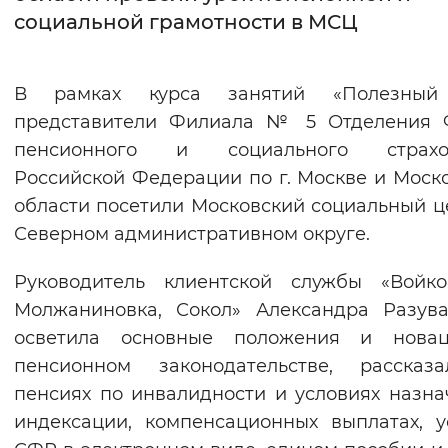
социальной грамотности в МСЦ
Интервал между буквами
Нормальный
Увеличенный
Большо
В рамках курса занятий «Полезный
представители Филиала № 5 Отделения 
Цвет сайта
пенсионного и социального страхо
Монохромный
Инверсивный монохромны
Российской Федерации по г. Москве и Моск
области посетили Московский социальный ц
Синий фон
Северном административном округе.
Изображения
Руководитель клиентской службы «Войко
Включены
Выключены
Молжаниновка, Сокол» Александра Разув
осветила основные положения и нова
Звуковой ассистент
пенсионном законодательстве, рассказ
пенсиях по инвалидности и условиях назна
Воспроизвести
Остановить
Повтори
индексации, компенсационных выплатах, у