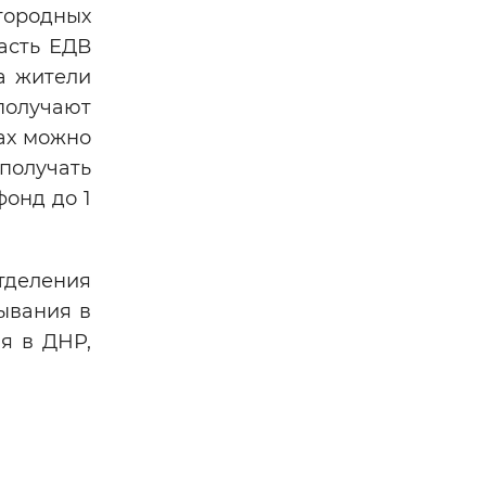
городных
асть ЕДВ
а жители
получают
нах можно
получать
фонд до 1
тделения
ывания в
я в ДНР,