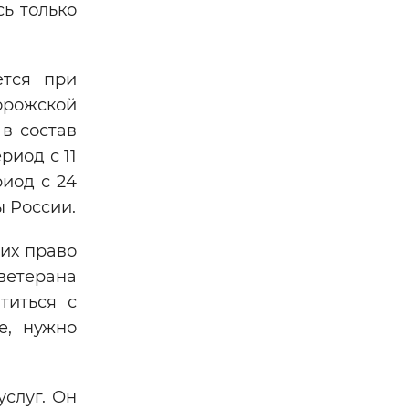
ь только
ется при
орожской
 в состав
риод с 11
риод с 24
ы России.
их право
 ветерана
титься с
е, нужно
слуг. Он