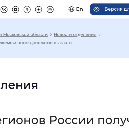
En
Версия д
 и Московской области
Новости отделения
има отображения
 ежемесячные денежные выплаты
Увеличенный
Крупный
еления
асечками
мальный
Увеличенный
Большо
егионов России пол