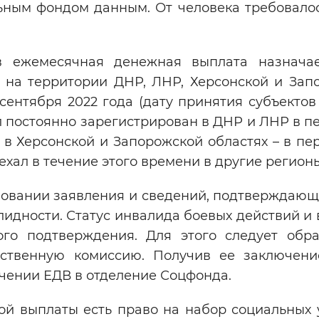
ьным фондом данным. От человека требовалос
в ежемесячная денежная выплата назнача
 на территории ДНР, ЛНР, Херсонской и Зап
 сентября 2022 года (дату принятия субъектов
л постоянно зарегистрирован в ДНР и ЛНР в пе
а в Херсонской и Запорожской областях – в пе
еехал в течение этого времени в другие регион
сновании заявления и сведений, подтверждающ
алидности. Статус инвалида боевых действий и
ого подтверждения. Для этого следует обра
ственную комиссию. Получив ее заключени
ачении ЕДВ в отделение Соцфонда.
й выплаты есть право на набор социальных у