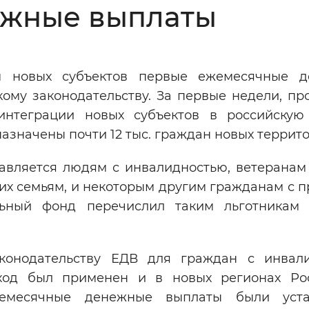
ежные выплаты
Инверсивный монохромный
Синий
м новых субъектов первые ежемесячные д
Выключены
кому законодательству. За первые недели, п
интеграции новых субъектов в российскую
ести
Остановить
Повторить
азначены почти 12 тыс. граждан новых террито
авляется людям с инвалидностью, ветеранам
их семьям, и некоторым другим гражданам с 
ьный фонд перечислил таким льготникам
аконодательству ЕДВ для граждан с инвал
дход был применен и в новых регионах Ро
жемесячные денежные выплаты были уста