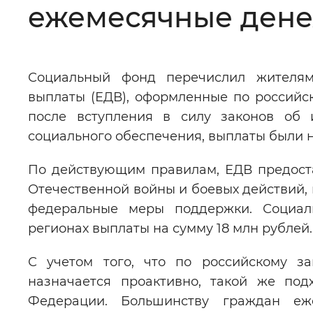
ежемесячные ден
Цвет сайта
:
Монохромный
Социальный фонд перечислил жителя
Изображения
:
Включены
выплаты (ЕДВ), оформленные по российс
после вступления в силу законов об 
Звуковой ассистент
:
Воспроизв
социального обеспечения, выплаты были н
По действующим правилам, ЕДВ предост
Отечественной войны и боевых действий, 
федеральные меры поддержки. Социал
Вернуть стандартные настройки
регионах выплаты на сумму 18 млн рублей.
С учетом того, что по российскому з
назначается проактивно, такой же по
Федерации. Большинству граждан е