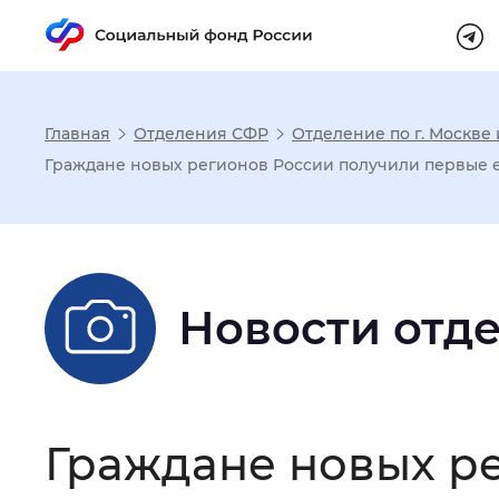
Главная
Отделения СФР
Отделение по г. Москве
Настройка реж
Граждане новых регионов России получили первые
Размер шрифта
:
Стандартный
Новости отд
Шрифт
:
Без засечек
С з
Интервал между буквами
:
Нор
Граждане новых р