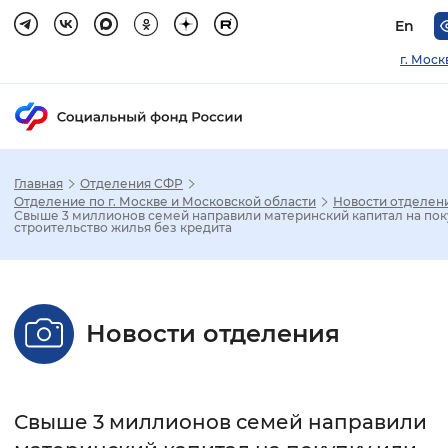
En
г. Моск
Главная
Отделения СФР
Зак
Отделение по г. Москве и Московской области
Новости отделен
Свыше 3 миллионов семей направили материнский капитал на пок
строительство жилья без кредита
Настройка режима отображения
Размер шрифта
Новости отделения
Стандартный
Увеличенный
Крупны
Шрифт
Свыше 3 миллионов семей направили
Без засечек
С засечками