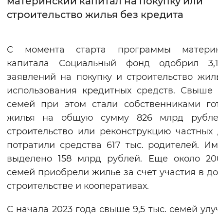
материнский капитал на покупку или
строительство жилья без кредита
Интервал между буквами
Нормальный
Увеличенный
Большо
С момента старта программы материн
капитала Социальный фонд одобрил 3,
Цвет сайта
заявлений на покупку и строительство жил
Монохромный
Инверсивный монохромны
использования кредитных средств. Свыше
Синий фон
семей при этом стали собственниками го
жилья на общую сумму 826 млрд рубле
Изображения
строительство или реконструкцию частных
потратили средства 617 тыс. родителей. И
Включены
Выключены
выделено 158 млрд рублей. Еще около 20
семей приобрели жилье за счет участия в д
Звуковой ассистент
строительстве и кооперативах.
Воспроизвести
Остановить
Повтори
С начала 2023 года свыше 9,5 тыс. семей ул