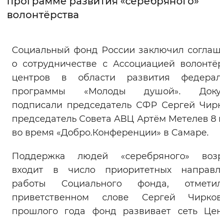
программе развития «серебряного»
волонтёрства
Интервал между буквами
Нормальный
Увеличенный
Большо
Социальный фонд России заключил согла
о сотрудничестве с Ассоциацией волонтё
Цвет сайта
центров в области развития федерал
Монохромный
Инверсивный монохромны
программы «Молоды душой». Доку
Синий фон
подписали председатель СФР Сергей Чир
председатель Совета АВЦ Артём Метелев 8
Изображения
во время «Добро.Конференции» в Самаре.
Включены
Выключены
Поддержка людей «серебряного» возр
входит в число приоритетных направл
Звуковой ассистент
работы Социального фонда, отмет
Воспроизвести
Остановить
Повтори
приветственном слове Сергей Чирко
прошлого года фонд развивает сеть Це