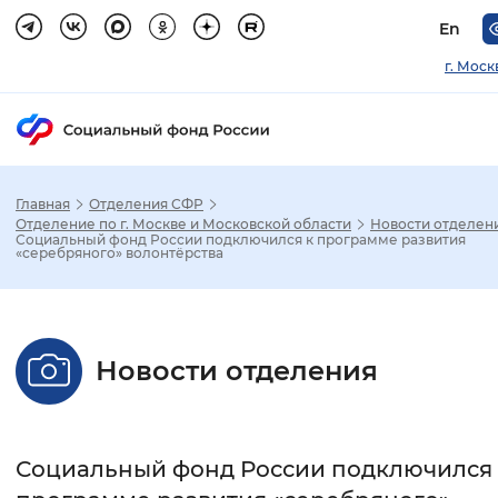
En
г. Моск
Главная
Отделения СФР
Зак
Отделение по г. Москве и Московской области
Новости отделен
Социальный фонд России подключился к программе развития
«серебряного» волонтёрства
Настройка режима отображения
Размер шрифта
Новости отделения
Стандартный
Увеличенный
Крупны
Шрифт
Социальный фонд России подключился 
Без засечек
С засечками