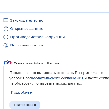
Полезные
Законодательство
ссылки
Открытые данные
Противодействие коррупции
Полезные ссылки
Продолжая использовать этот сайт, Вы принимаете
Карта сайта
условия
пользовательского соглашения
и даёте согл
.
на обработку пользовательских данных
Подробнее
Подтверждаю
© Социальный фонд России, 2008-2026