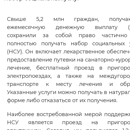
Интервал между буквами
Свыше 5,2 млн граждан, получа
Нормальный
Увеличенный
Большо
ежемесячную денежную выплату (Е
сохранили за собой право частично
Цвет сайта
полностью получать набор социальных 
Монохромный
Инверсивный монохромны
(НСУ). Он включает лекарственное обеспеч
предоставление путевки на санаторно-куро
Синий фон
лечение, бесплатный проезд в пригор
электропоездах, а также на междугор
Изображения
транспорте к месту лечения и обра
Включены
Выключены
Указанные услуги можно получать в натура
форме либо отказаться от их получения.
Звуковой ассистент
Наиболее востребованной мерой поддерж
Воспроизвести
Остановить
Повтори
НСУ является проезд на пригоро