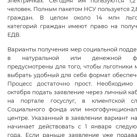
электричках. Сегодня им пользуются 1,
Вернуть стандартные настройки
человек. Полным пакетом НСУ пользуется 2,
граждан. В целом около 14 млн льго
категорий граждан имеют право на полу
ЕДВ.
Варианты получения мер социальной подд
в натуральной или денежной ф
предусмотрены для того, чтобы льготники 
выбрать удобный для себя формат обеспеч
Процесс достаточно прост. Необходимо
октября подать заявление через личный ка
на портале госуслуг, в клиентской с
Социального фонда или многофункциона
центре. Указанный в заявлении вариант н
начинает действовать с 1 января следу
года. Если раньше заявление уже подава