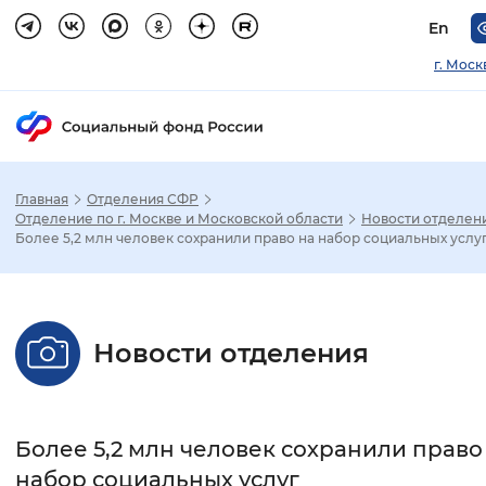
En
г. Моск
Главная
Отделения СФР
Зак
Отделение по г. Москве и Московской области
Новости отделен
Более 5,2 млн человек сохранили право на набор социальных услу
Настройка режима отображения
Размер шрифта
Новости отделения
Стандартный
Увеличенный
Крупны
Шрифт
Более 5,2 млн человек сохранили право
Без засечек
С засечками
набор социальных услуг