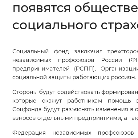
появятся обществ
Цвет сайта
:
Монохромный
социального стра
Изображения
:
Включены
Социальный фонд заключил трехсторо
Звуковой ассистент
:
Воспроизв
независимых профсоюзов России (
предпринимателей (РСПП). Организаци
социальной защиты работающих россиян.
Стороны будут содействовать формирован
Вернуть стандартные настройки
которые окажут работникам помощь в
Соцфонда будут разъяснять изменения в о
взносов отдельными предприятиями, а так
Федерация независимых профсоюзов