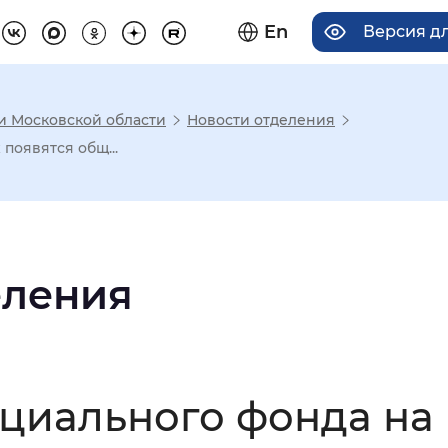
En
Версия д
 и Московской области
Новости отделения
има отображения
появятся общ...
Увеличенный
Крупный
еления
асечками
мальный
Увеличенный
Большо
циального фонда на