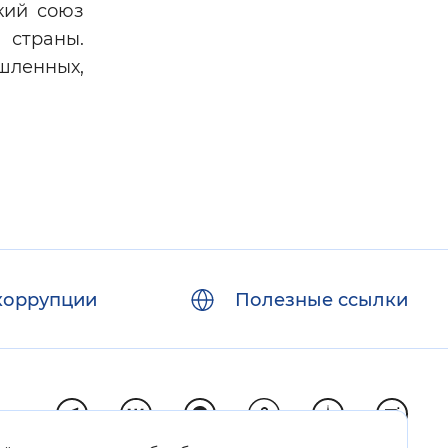
кий союз
страны.
шленных,
коррупции
Полезные ссылки