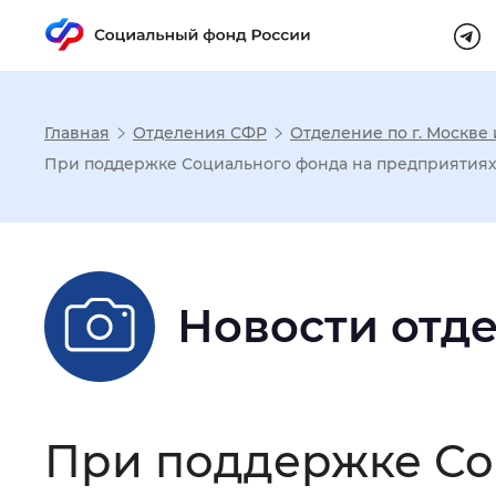
Главная
Отделения СФР
Отделение по г. Москве
Настройка реж
При поддержке Социального фонда на предприятиях 
Размер шрифта
:
Стандартный
Новости отд
Шрифт
:
Без засечек
С з
Интервал между буквами
:
Нор
При поддержке Со