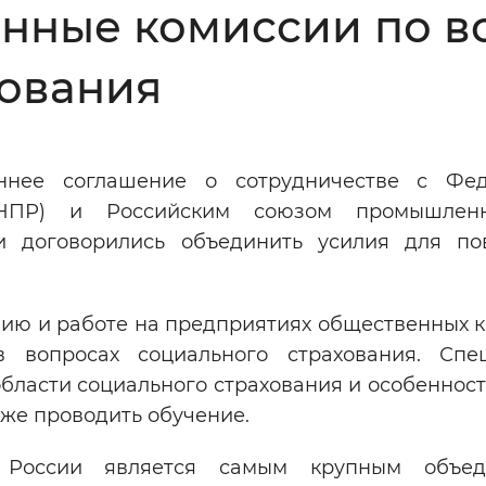
енные комиссии по 
Инверсивный монохромный
Синий
хования
Выключены
ннее соглашение о сотрудничестве с Фе
ести
Остановить
Повторить
ФНПР) и Российским союзом промышлен
и договорились объединить усилия для п
ию и работе на предприятиях общественных к
 вопросах социального страхования. Спе
бласти социального страхования и особеннос
же проводить обучение.
 России является самым крупным объед