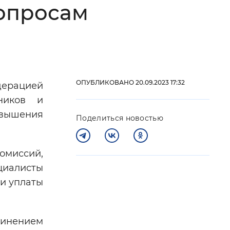
вопросам
 фон
ОПУБЛИКОВАНО 20.09.2023 17:32
дерацией
ников и
овышения
Поделиться новостью
омиссий,
Закрыть
циалисты
ти уплаты
инением