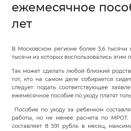
ежемесячное пособ
Цвет сайта
:
Монохромный
лет
Изображения
:
Включены
В Московском регионе более 3,6 тысячи м
Звуковой ассистент
:
Воспроизв
тысячи из которых воспользовались этим п
Так может сделать любой близкий родств
тот, кто на самом деле собирается сиде
следует подать соответствующее заявле
Вернуть стандартные настройки
ежемесячное пособие по уходу платят толь
Пособие по уходу за ребенком составля
работы, но не менее расчета по МРОТ.
составляет 8 591 рубль в месяц, макси