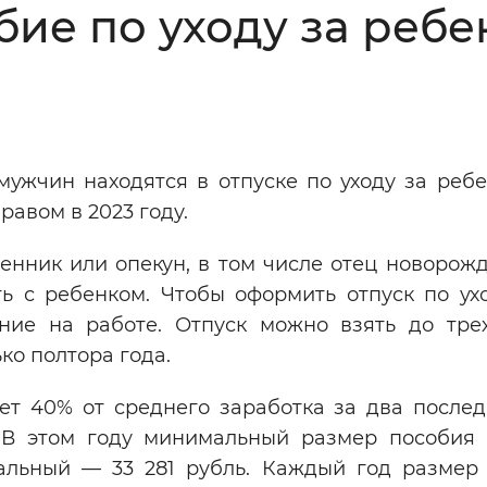
ие по уходу за ребе
Инверсивный монохромный
Синий
Выключены
ужчин находятся в отпуске по уходу за ребе
ести
Остановить
Повторить
равом в 2023 году.
енник или опекун, в том числе отец новорожд
ть с ребенком. Чтобы оформить отпуск по ухо
ние на работе. Отпуск можно взять до трех
ко полтора года.
ет 40% от среднего заработка за два послед
 В этом году минимальный размер пособия 
мальный — 33 281 рубль. Каждый год размер