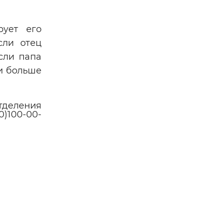
рует его
сли отец
сли папа
ли больше
тделения
0)100-00-