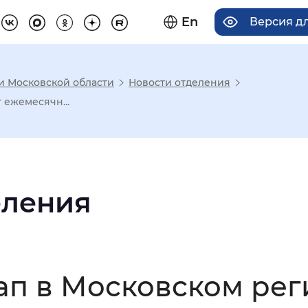
En
Версия д
 и Московской области
Новости отделения
има отображения
 ежемесячн...
Увеличенный
Крупный
еления
асечками
мальный
Увеличенный
Большо
пап в Московском ре