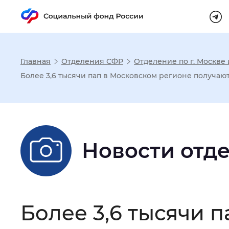
Главная
Отделения СФР
Отделение по г. Москве
Настройка реж
Более 3,6 тысячи пап в Московском регионе получают
Размер шрифта
:
Стандартный
Новости отд
Шрифт
:
Без засечек
С з
Интервал между буквами
:
Нор
Более 3,6 тысячи 