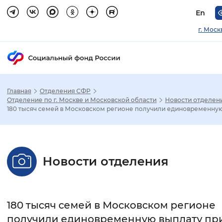
En
г. Моск
Главная
Отделения СФР
Зак
Отделение по г. Москве и Московской области
Новости отделен
180 тысяч семей в Московском регионе получили единовременную.
Настройка режима отображения
Размер шрифта
Новости отделения
Стандартный
Увеличенный
Крупны
Шрифт
180 тысяч семей в Московском регионе
Без засечек
С засечками
получили единовременную выплату пр