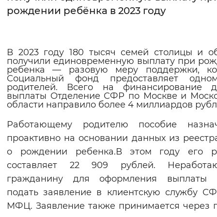
рождении ребёнка в 2023 году
Интервал между буквами
Нормальный
Увеличенный
Большо
В 2023 году 180 тысяч семей столицы и о
получили единовременную выплату при ро
Цвет сайта
ребенка — разовую меру поддержки, ко
Социальный фонд предоставляет одно
Монохромный
Инверсивный монохромны
родителей. Всего на финансирование д
выплаты Отделение СФР по Москве и Моск
Синий фон
области направило более 4 миллиардов рубл
Работающему родителю пособие назнач
Изображения
проактивно на основании данных из реестр
Включены
Выключены
о рождении ребенка.В этом году его р
составляет 22 909 рублей. Неработа
Звуковой ассистент
гражданину для оформления выплаты 
Воспроизвести
Остановить
Повтори
подать заявление в клиентскую службу С
МФЦ. Заявление также принимается через 