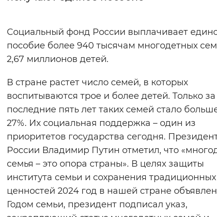
Интервал между буквами
Социальный фонд России выплачивает един
Нормальный
Увеличенный
Большо
пособие более 940 тысячам многодетных сем
2,67 миллионов детей.
Цвет сайта
В стране растет число семей, в которых
Монохромный
Инверсивный монохромны
воспитываются трое и более детей. Только за
Синий фон
последние пять лет таких семей стало больш
27%. Их социальная поддержка – один из
Изображения
приоритетов государства сегодня. Президен
Включены
Выключены
России Владимир Путин отметил, что «много
семья – это опора страны». В целях защиты
Звуковой ассистент
института семьи и сохранения традиционных
ценностей 2024 год в нашей стране объявлен
Воспроизвести
Остановить
Повтори
Годом семьи, президент подписал указ,