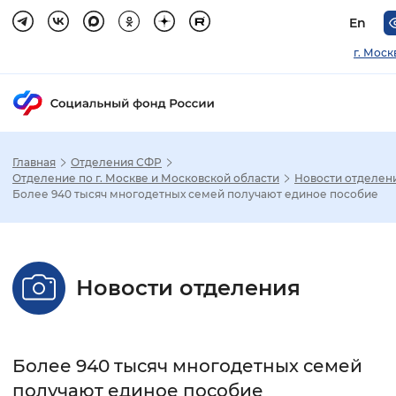
En
г. Моск
Главная
Отделения СФР
Зак
Отделение по г. Москве и Московской области
Новости отделен
Более 940 тысяч многодетных семей получают единое пособие
Настройка режима отображения
Размер шрифта
Новости отделения
Стандартный
Увеличенный
Крупны
Шрифт
Более 940 тысяч многодетных семей
Без засечек
С засечками
получают единое пособие