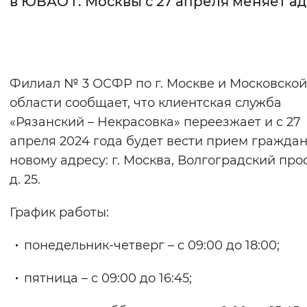
в ЮВАО г. Москвы с 27 апреля меняет а
Интервал между буквами
Нормальный
Увеличенный
Большо
Филиал № 3 ОСФР по г. Москве и Московской
Цвет сайта
области сообщает, что клиентская служба
Монохромный
Инверсивный монохромны
«Рязанский – Некрасовка» переезжает и с 27
апреля 2024 года будет вести прием граждан
Синий фон
новому адресу: г. Москва, Волгоградский прос
д. 25.
Изображения
Включены
Выключены
График работы:
понедельник-четверг – с 09:00 до 18:00;
Звуковой ассистент
Воспроизвести
Остановить
Повтори
пятница – с 09:00 до 16:45;