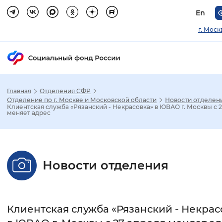
En
г. Моск
Главная
Отделения СФР
Зак
Отделение по г. Москве и Московской области
Новости отделен
Клиентская служба «Рязанский - Некрасовка» в ЮВАО г. Москвы с 
меняет адрес
Настройка режима отображения
Размер шрифта
Новости отделения
Стандартный
Увеличенный
Крупны
Шрифт
Клиентская служба «Рязанский - Некрас
Без засечек
С засечками