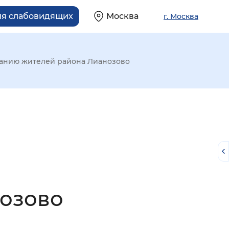
ля слабовидящих
Москва
г. Москва
анию жителей района Лианозово
озово
й