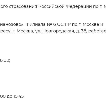
ого страхования Российской Федерации по г. 
Инверсивный монохромный
Синий
Лианозово» Филиала № 6 ОСФР по г. Москве и
Выключены
у: г. Москва, ул. Новгородская, д. 38, работае
ести
Остановить
Повторить
8:00;
00 до 15:45.