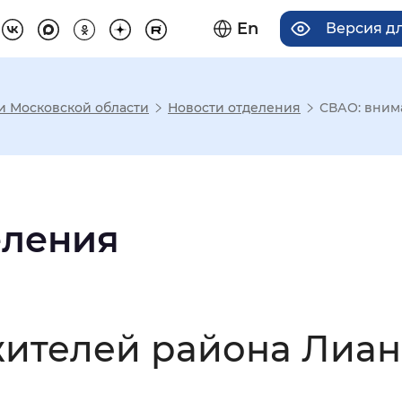
En
Версия д
 и Московской области
Новости отделения
СВАО: вним
има отображения
Увеличенный
Крупный
еления
асечками
ителей района Лиан
мальный
Увеличенный
Большо