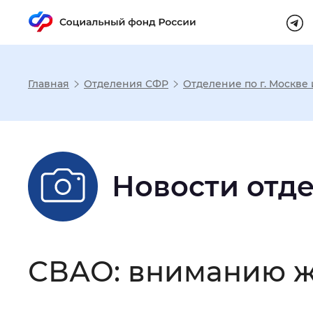
Главная
Отделения СФР
Отделение по г. Москве
Настройка реж
Размер шрифта
:
Стандартный
Новости отд
Шрифт
:
Без засечек
С з
СВАО: вниманию ж
Интервал между буквами
:
Нор