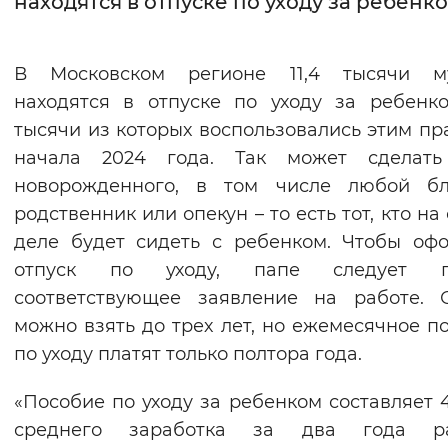
находятся в отпуске по уходу за ребенк
Интервал между буквами
В Московском регионе 11,4 тысячи м
Нормальный
Увеличенный
Большо
находятся в отпуске по уходу за ребенко
тысячи из которых воспользовались этим пр
Цвет сайта
начала 2024 года. Так может сделать
Монохромный
Инверсивный монохромны
новорожденного, в том числе любой бл
Синий фон
родственник или опекун – то есть тот, кто на
деле будет сидеть с ребенком. Чтобы оф
Изображения
отпуск по уходу, папе следует п
соответствующее заявление на работе. 
Включены
Выключены
можно взять до трех лет, но ежемесячное п
по уходу платят только полтора года.
Звуковой ассистент
Воспроизвести
Остановить
Повтори
«Пособие по уходу за ребенком составляет 
среднего заработка за два года ра