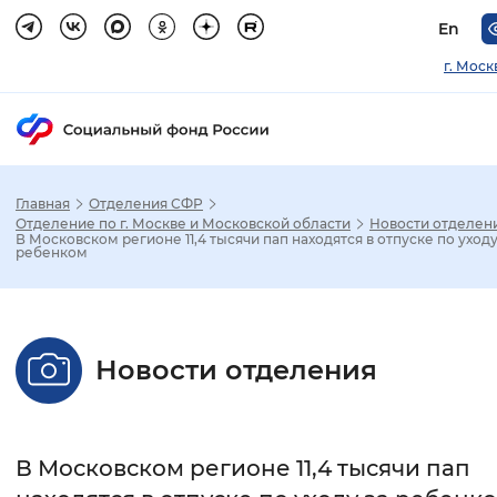
En
г. Моск
Главная
Отделения СФР
Зак
Отделение по г. Москве и Московской области
Новости отделен
В Московском регионе 11,4 тысячи пап находятся в отпуске по уходу
ребенком
Настройка режима отображения
Размер шрифта
Новости отделения
Стандартный
Увеличенный
Крупны
Шрифт
В Московском регионе 11,4 тысячи пап
Без засечек
С засечками