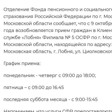
Отделение Фонда пенсионного и социальног
Интервал между буквами
страхования Российской Федерации по г. Мо
Нормальный
Увеличенный
Большо
Московской области сообщает, что с 9 октябр
года возобновляется прием граждан в Клиен
Цвет сайта
службе «Лобня» Филиала № 5 ОСФР по г. Мос
Монохромный
Инверсивный монохромны
Московской области, находящейся по адресу:
Московская область, г. Лобня, ул. Циолковского
Синий фон
График приема:
Изображения
понедельник - четверг с 09:00 до 18:00;
Включены
Выключены
пятница – с 09.00 до 16.45
Звуковой ассистент
Воспроизвести
Остановить
Повтори
последняя суббота месяца - с 9:00-15:45
Напоминаем, что услуги СФР предоставляют