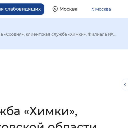
ля слабовидящих
Москва
г. Москва
а «Сходня», клиентская служба «Химки», Филиала №...
жба «Химки»,
й
овской области,