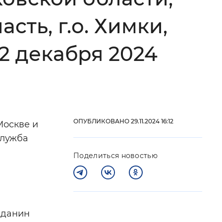
 фон
сть, г.о. Химки,
 2 декабря 2024
ОПУБЛИКОВАНО 29.11.2024 16:12
Москве и
служба
Закрыть
Поделиться новостью
жданин