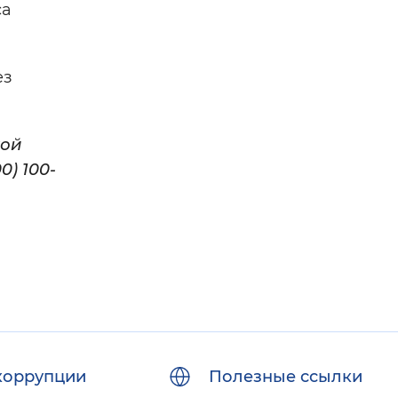
са
ез
кой
0) 100-
коррупции
Полезные ссылки