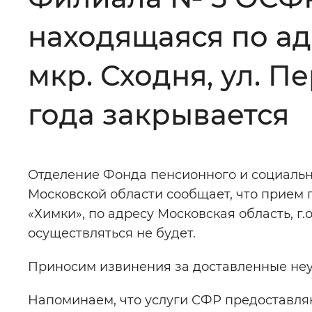
Цвет сайта
:
Монохромный
находящаяся по адр
мкр. Сходня, ул. Пе
Изображения
:
Включены
года закрывается
Звуковой ассистент
:
Воспроизв
Отделение Фонда пенсионного и социальн
Московской области сообщает, что прием 
«Химки», по адресу Московская область, г.о
Вернуть стандартные настройки
осуществляться не будет.
Приносим извинения за доставленные неу
Напоминаем, что услуги СФР предоставля