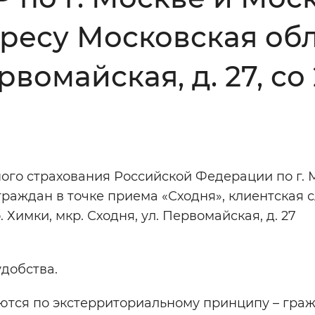
Инверсивный монохромный
Синий
есу Московская обла
рвомайская, д. 27, со
Выключены
ести
Остановить
Повторить
ого страхования Российской Федерации по г. 
граждан в точке приема «Сходня», клиентская 
. Химки, мкр. Сходня, ул. Первомайская, д. 27
добства.
ются по экстерриториальному принципу – гра