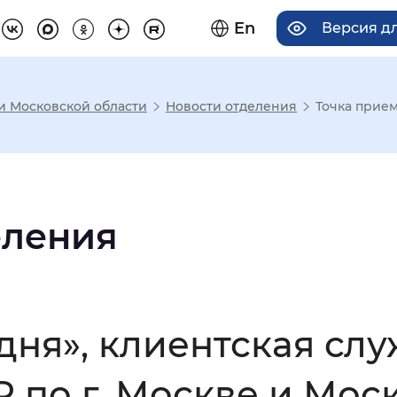
En
Версия д
 и Московской области
Новости отделения
Точка прием
има отображения
Увеличенный
Крупный
еления
асечками
дня», клиентская слу
мальный
Увеличенный
Большо
по г. Москве и Моск