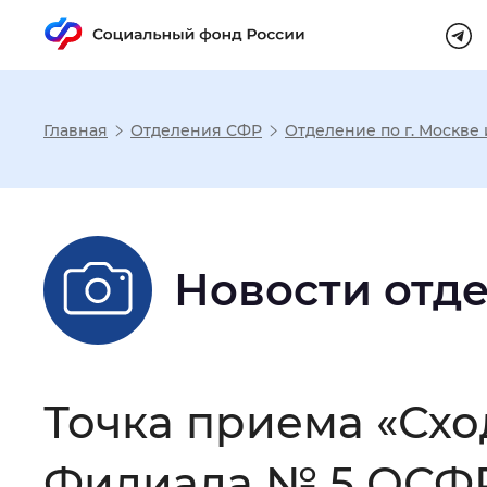
Главная
Отделения СФР
Отделение по г. Москве
Настройка реж
Размер шрифта
:
Стандартный
Новости отд
Шрифт
:
Без засечек
С з
Точка приема «Схо
Интервал между буквами
:
Нор
Филиала № 5 ОСФР 