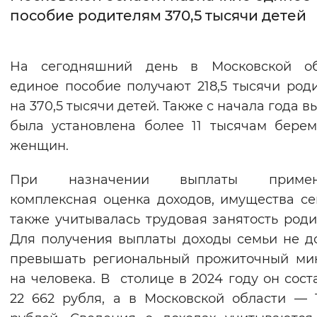
пособие родителям 370,5 тысячи детей
Интервал между буквами
Нормальный
Увеличенный
Большо
На сегодняшний день в Московской об
единое пособие получают 218,5 тысячи род
Цвет сайта
на 370,5 тысячи детей. Также с начала года в
Монохромный
Инверсивный монохромны
была установлена более 11 тысячам бере
женщин.
Синий фон
При назначении выплаты примен
Изображения
комплексная оценка доходов, имущества се
Включены
Выключены
также учитывалась трудовая занятость роди
Для получения выплаты доходы семьи не 
Звуковой ассистент
превышать региональный прожиточный ми
на человека. В столице в 2024 году он сост
Воспроизвести
Остановить
Повтори
22 662 рубля, а в Московской области — 