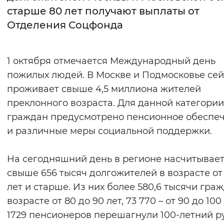
старше 80 лет получают выплаты от
Интервал между буквами
Отделения Соцфонда
Нормальный
Увеличенный
Большо
1 октября отмечается Международный день
Цвет сайта
пожилых людей. В Москве и Подмосковье се
Монохромный
Инверсивный монохромны
проживает свыше 4,5 миллиона жителей
преклонного возраста. Для данной категории
Синий фон
граждан предусмотрено пенсионное обеспе
и различные меры социальной поддержки.
Изображения
Включены
Выключены
На сегодняшний день в регионе насчитывае
свыше 656 тысяч долгожителей в возрасте от
Звуковой ассистент
лет и старше. Из них более 580,6 тысячи гра
Воспроизвести
Остановить
Повтори
возрасте от 80 до 90 лет, 73 770 – от 90 до 100 
1729 пенсионеров перешагнули 100-летний р