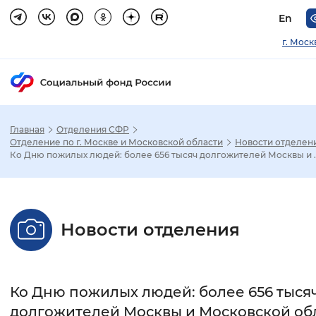
En
г. Моск
Главная
Отделения СФР
Зак
Отделение по г. Москве и Московской области
Новости отделен
Ко Дню пожилых людей: более 656 тысяч долгожителей Москвы и ..
Настройка режима отображения
Размер шрифта
Новости отделения
Стандартный
Увеличенный
Крупны
Шрифт
Ко Дню пожилых людей: более 656 тыся
Без засечек
С засечками
долгожителей Москвы и Московской об