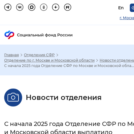
En
г. Моск
Главная
Отделения СФР
Зак
Отделение по г. Москве и Московской области
Новости отделен
С начала 2025 года Отделение СФР по Москве и Московской обла...
Настройка режима отображения
Размер шрифта
Новости отделения
Стандартный
Увеличенный
Крупны
Шрифт
С начала 2025 года Отделение СФР по М
Без засечек
С засечками
и Московской области выплатило