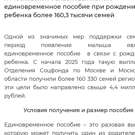
единовременное пособие при рожден
Интервал между буквами
ребенка более 160,3 тысячи семей
Нормальный
Увеличенный
Большо
Одной из значимых мер поддержки се
Цвет сайта
период появления малыша явля
Монохромный
Инверсивный монохромны
единовременное пособие в связи с рожд
ребенка. С начала 2025 года такую выпл
Синий фон
Отделения Соцфонда по Москве и Моско
области получили более 160 330 семей регио
Изображения
эти цели было направлено свыше 4,4 мил
Включены
Выключены
рублей.
Звуковой ассистент
Условия получения и размер пособия
Воспроизвести
Остановить
Повтори
Единовременное пособие – это разовая вы
которую может получить один из родител