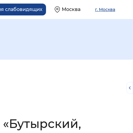
ля слабовидящих
Москва
г. Москва
й
 «Бутырский,