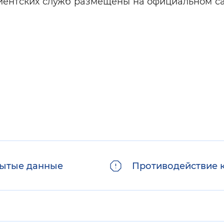
лиентских служб размещены на официальном с
ытые данные
Противодействие 