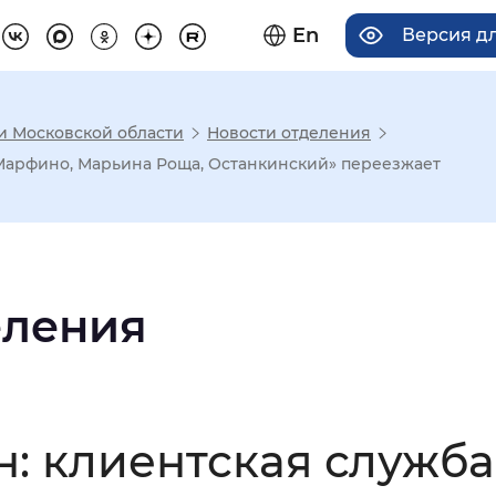
En
Версия д
 и Московской области
Новости отделения
има отображения
Марфино, Марьина Роща, Останкинский» переезжает
Увеличенный
Крупный
еления
асечками
мальный
Увеличенный
Большо
: клиентская служба