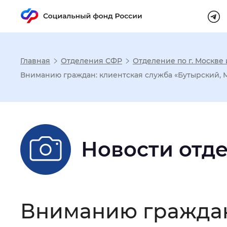
Главная
Отделения СФР
Отделение по г. Москве
Настройка реж
Вниманию граждан: клиентская служба «Бутырский, 
Размер шрифта
:
Стандартный
Новости отд
Шрифт
:
Без засечек
С з
Интервал между буквами
:
Нор
Вниманию граждан