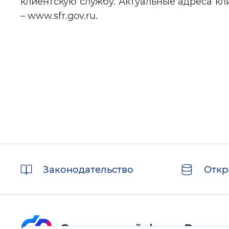
клиентскую службу. Актуальные адреса к
– www.sfr.gov.ru.
Полезные
Законодательство
Откр
ссылки