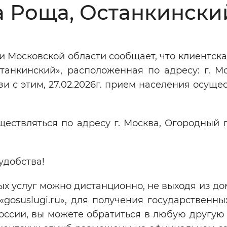
 Роща, Останкински
Инверсивный монохромный
Синий
 Московской области сообщает, что клиентск
Выключены
анкинский», расположенная по адресу: г. Мос
зи с этим, 27.02.2026г. прием населения осуще
ести
Остановить
Повторить
ществляться по адресу г. Москва, Огородный пр
удобства!
х услуг можно дистанционно, не выходя из до
osuslugi.ru», для получения государственны
оссии, вы можете обратиться в любую другую