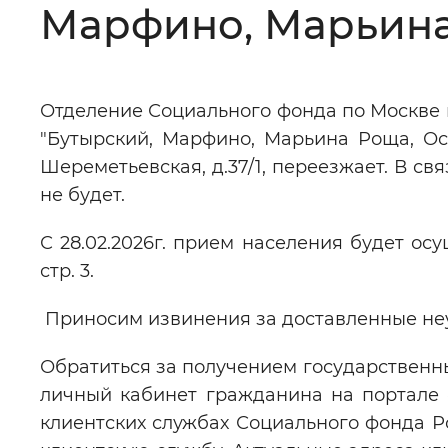
Марфино, Марьина
Цвет сайта
:
Монохромный
Отделение Социального фонда по Москве и
Изображения
:
Включены
"Бутырский, Марфино, Марьина Роща, Ост
Шереметьевская, д.37/1, переезжает. В свя
Звуковой ассистент
:
Воспроизв
не будет.
С 28.02.2026г. прием населения будет осу
стр. 3.
Вернуть стандартные настройки
Приносим извинения за доставленные не
Обратиться за получением государственны
личный кабинет гражданина на портале «g
клиентских службах Социального фонда Р