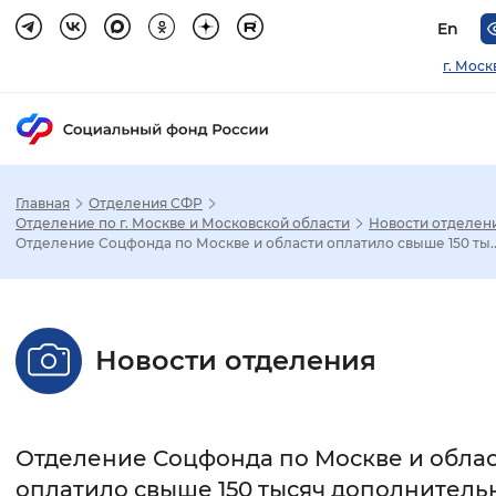
En
г. Моск
Главная
Отделения СФР
Зак
Отделение по г. Москве и Московской области
Новости отделен
Отделение Соцфонда по Москве и области оплатило свыше 150 ты..
Настройка режима отображения
Размер шрифта
Новости отделения
Стандартный
Увеличенный
Крупны
Шрифт
Отделение Соцфонда по Москве и обла
Без засечек
С засечками
оплатило свыше 150 тысяч дополнитель