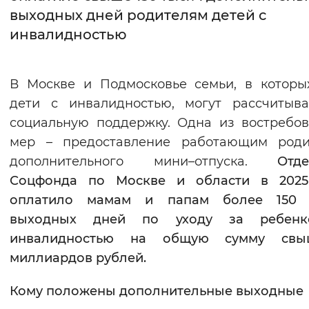
выходных дней родителям детей с
Интервал между буквами
инвалидностью
Нормальный
Увеличенный
Большо
В Москве и Подмосковье семьи, в которы
Цвет сайта
дети с инвалидностью, могут рассчитыв
Монохромный
Инверсивный монохромны
социальную поддержку. Одна из востребо
мер – предоставление работающим роди
Синий фон
дополнительного мини–отпуска.
Отд
Соцфонда по Москве и области в 2025
Изображения
оплатило мамам и папам более 150 
Включены
Выключены
выходных дней по уходу за ребен
инвалидностью на общую сумму св
Звуковой ассистент
миллиардов рублей.
Воспроизвести
Остановить
Повтори
Кому положены дополнительные выходные