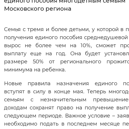
единого пособия многодетным семьям
Московского региона
Интервал между буквами
Нормальный
Увеличенный
Большо
Семья с тремя и более детьми, у которой в 
получения единого пособия среднедушевой
Цвет сайта
вырос не более чем на 10%, сможет про
Монохромный
Инверсивный монохромны
выплату еще на год. Она будет установ
Синий фон
размере 50% от регионального прожито
минимума на ребенка.
Изображения
Новые правила назначения единого по
Включены
Выключены
вступят в силу в конце мая. Теперь много
семьям с незначительным превышени
Звуковой ассистент
доходам сохранят право на получение вып
Воспроизвести
Остановить
Повтори
следующем периоде. Важное условие – зая
необходимо подать в последнем месяце п