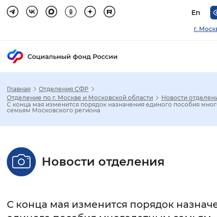
En
г. Моск
Главная
Отделения СФР
Зак
Отделение по г. Москве и Московской области
Новости отделен
С конца мая изменится порядок назначения единого пособия мно
семьям Московского региона
Настройка режима отображения
Размер шрифта
Новости отделения
Стандартный
Увеличенный
Крупны
Шрифт
С конца мая изменится порядок назнач
Без засечек
С засечками