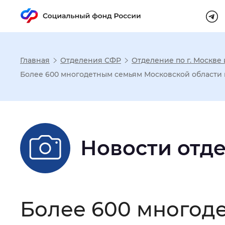
Главная
Отделения СФР
Отделение по г. Москве
Настройка реж
Более 600 многодетным семьям Московской области
Размер шрифта
:
Стандартный
Новости отд
Шрифт
:
Без засечек
С з
Интервал между буквами
:
Нор
Более 600 многод