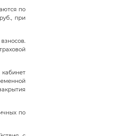
аются по
руб., при
 взносов.
траховой
 кабинет
ременной
закрытия
ничных по
йствия с