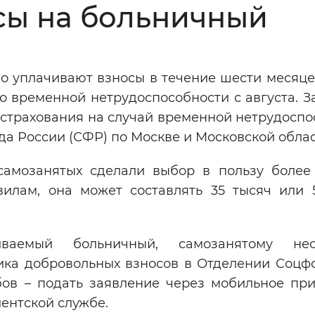
сы на больничный
Инверсивный монохромный
Синий
о уплачивают взносы в течение шести месяцев
Выключены
 временной нетрудоспособности с августа. З
 страхования на случай временной нетрудоспо
ести
Остановить
Повторить
а России (СФР) по Москве и Московской облас
амозанятых сделали выбор в пользу более
илам, она может составлять 35 тысяч или 
аемый больничный, самозанятому нео
ика добровольных взносов в Отделении Соцфо
бов – подать заявление через мобильное пр
иентской службе.