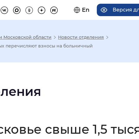
En
Версия д
 и Московской области
Новости отделения
има отображения
тых перечисляют взносы на больничный
Увеличенный
Крупный
еления
асечками
мальный
Увеличенный
Большо
ковье свыше 1,5 тыс