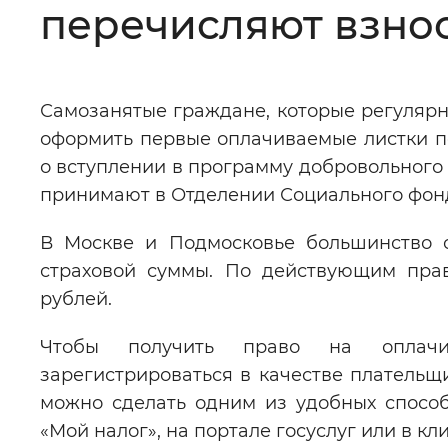
перечисляют взно
Цвет сайта
:
Монохромный
Самозанятые граждане, которые регулярн
Изображения
:
Включены
оформить первые оплачиваемые листки по
о вступлении в программу добровольного
Звуковой ассистент
:
Воспроизв
принимают в Отделении Социального фонд
В Москве и Подмосковье большинство с
страховой суммы. По действующим прав
рублей.
Вернуть стандартные настройки
Чтобы получить право на оплачив
зарегистрироваться в качестве плательщ
можно сделать одним из удобных спосо
«Мой налог», на портале госуслуг или в кл