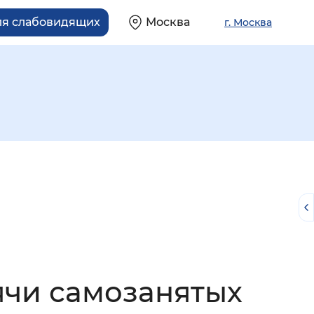
ля слабовидящих
Москва
г. Москва
й
ячи самозанятых