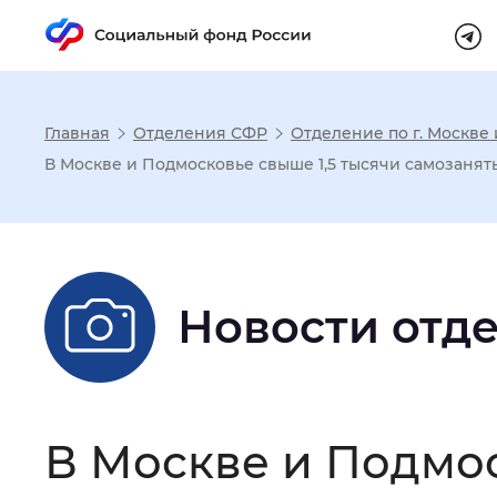
Главная
Отделения СФР
Отделение по г. Москве
Настройка реж
В Москве и Подмосковье свыше 1,5 тысячи самозаня
Размер шрифта
:
Стандартный
Новости отд
Шрифт
:
Без засечек
С з
Интервал между буквами
:
Нор
В Москве и Подмос