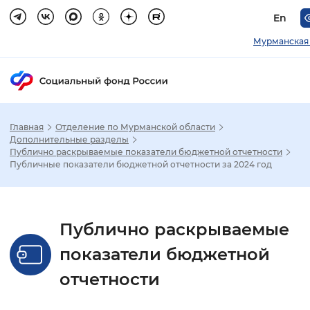
En
Мурманская 
Главная
Отделение по Мурманской области
Зак
Дополнительные разделы
Публично раскрываемые показатели бюджетной отчетности
Публичные показатели бюджетной отчетности за 2024 год
Настройка режима отображения
Размер шрифта
Публично раскрываемые
Стандартный
Увеличенный
Крупны
показатели бюджетной
Шрифт
отчетности
Без засечек
С засечками