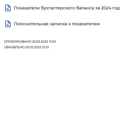
Показатели бухгалтерского баланса за 2024 год
Интервал между буквами
Нормальный
Увеличенный
Большо
Пояснительная записка к показателям
Цвет сайта
ОПУБЛИКОВАНО 26.05.2025 11:00
ОБНОВЛЕНО 26.05.2025 12:01
Монохромный
Инверсивный монохромны
Синий фон
Изображения
Включены
Выключены
Звуковой ассистент
Воспроизвести
Остановить
Повтори