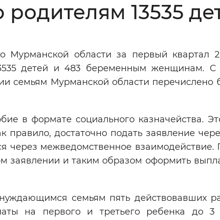
 родителям 13535 дет
Инверсивный монохромный
Синий
о Мурманской области за первый квартал 2
Выключены
3535 детей и 483 беременным женщинам. С
бии семьям Мурманской области перечислено б
ести
Остановить
Повторить
ие в формате социального казначейства. Это
к правило, достаточно подать заявление чер
ся через межведомственное взаимодействие. 
ном заявлении и таким образом оформить выпл
 нуждающимся семьям пять действовавших р
аты на первого и третьего ребенка до 3 