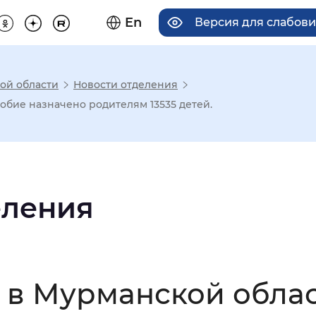
En
Версия для слабов
ой области
Новости отделения
има отображения
обие назначено родителям 13535 детей.
Увеличенный
Крупный
еления
асечками
мальный
Увеличенный
Большо
 в Мурманской обла