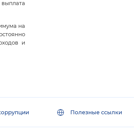
я выплата
имума на
остоянно
оходов и
коррупции
Полезные ссылки