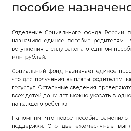
пособие назначено
Цвет сайта
:
Монохромный
Отделение Социального фонда России п
Изображения
:
Включены
назначило единое пособие родителям 1
вступления в силу закона о едином посо
Звуковой ассистент
:
Воспроизв
млн. рублей.
Социальный фонд назначает единое пособ
что для получения выплаты родителям, ка
госуслуг. Остальные сведения проверяют
Вернуть стандартные настройки
всех детей до 17 лет можно указать в од
на каждого ребенка.
Напомним, что новое пособие заменило
поддержки. Это две ежемесячные выпл