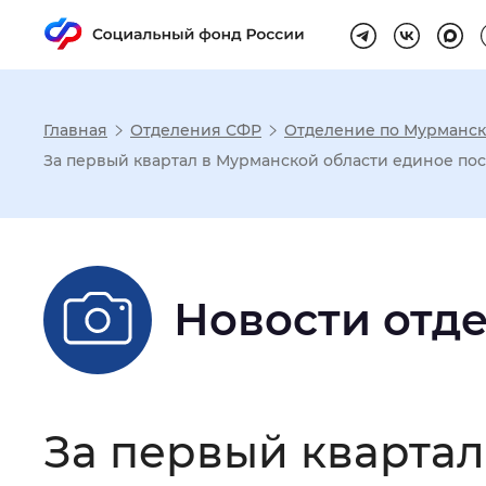
Главная
Отделения СФР
Отделение по Мурманск
Настройка реж
За первый квартал в Мурманской области единое пос
Размер шрифта
:
Стандартный
Новости отд
Шрифт
:
Без засечек
С з
Интервал между буквами
:
Нор
За первый квартал