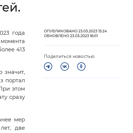
ей.
 фон
ОПУБЛИКОВАНО 23.03.2023 15:24
023 года
ОБНОВЛЕНО 23.03.2023 16:01
 момента
олее 413
Поделиться новостью
 значит,
ез портал
При этом
Закрыть
ату сразу
анее мер
лет, две