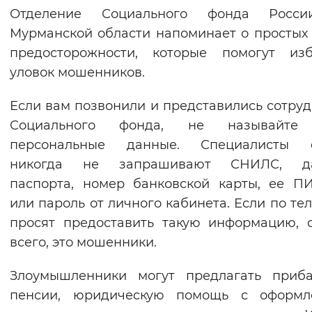
Отделение Социального фонда Росс
Интервал между буквами
Мурманской области напоминает о простых
предосторожности, которые помогут изб
Нормальный
Увеличенный
Большо
уловок мошенников.
Цвет сайта
Если вам позвонили и представились сотру
Монохромный
Инверсивный монохромны
Социального фонда, не называйте
персональные данные. Специалисты 
Синий фон
никогда не запрашивают СНИЛС, д
паспорта, номер банковской карты, ее П
Изображения
или пароль от личного кабинета. Если по те
Включены
Выключены
просят предоставить такую информацию, 
всего, это мошенники.
Звуковой ассистент
Злоумышленники могут предлагать приба
Воспроизвести
Остановить
Повтори
пенсии, юридическую помощь с оформл