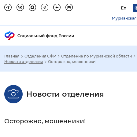
En
Мурманская 
Главная
Отделения СФР
Отделение по Мурманской области
Зак
Новости отделения
Осторожно, мошенники!
Настройка режима отображения
Новости отделения
Размер шрифта
Стандартный
Увеличенный
Крупны
Осторожно, мошенники!
Шрифт
Без засечек
С засечками