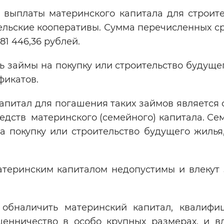
 выплаты материнского капитала для строите
Инверсивный монохромный
Синий
ельские кооперативы. Сумма перечисленных ср
1 446,36 рублей.
Выключены
ть займы на покупку или строительство будуще
фикатов.
ести
Остановить
Повторить
апитал для погашения таких займов является 
дств материнского (семейного) капитала. Сем
а покупку или строительство будущего жилья
.
атеринским капиталом недопустимы и влекут 
обналичить материнский капитал, квалифи
енничество в особо крупных размерах, и в