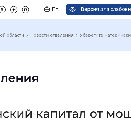
En
Версия для слабов
ой области
Новости отделения
Уберегите матерински
има отображения
Увеличенный
Крупный
еления
асечками
нский капитал от мо
мальный
Увеличенный
Большо