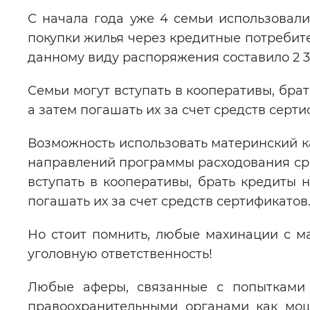
С начала года уже 4 семьи использовали
Цвет сайта
:
Монохромный
покупки жилья через кредитные потребит
данному виду распоряжения составило 2 38
Изображения
:
Включены
Семьи могут вступать в кооперативы, бра
а затем погашать их за счет средств серти
Звуковой ассистент
:
Воспроизв
Возможность использовать материнский к
направлений программы расходования сре
вступать в кооперативы, брать кредиты н
погашать их за счет средств сертификатов
Вернуть стандартные настройки
Но стоит помнить, любые махинации с м
уголовную ответственность!
Любые аферы, связанные с попытками 
правоохранительными органами как мош