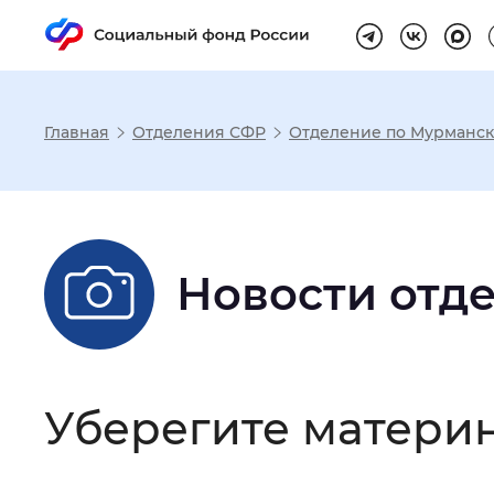
Главная
Отделения СФР
Отделение по Мурманск
Настройка реж
Размер шрифта
:
Стандартный
Новости отд
Шрифт
:
Без засечек
С з
Уберегите матери
Интервал между буквами
:
Нор