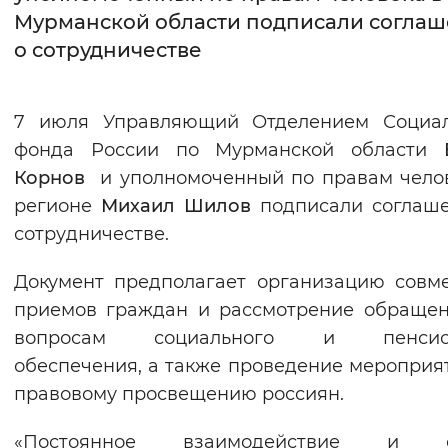
Мурманской области подписали согла
Интервал между буквами
о сотрудничестве
Нормальный
Увеличенный
Большо
7 июля Управляющий Отделением Социал
Цвет сайта
фонда России по Мурманской области
Монохромный
Инверсивный монохромны
Корнов
и уполномоченный по правам чело
регионе
Михаил Шилов
подписали соглаш
Синий фон
сотрудничестве.
Изображения
Документ предполагает организацию совм
Включены
Выключены
приемов граждан и рассмотрение обраще
вопросам социального и пенсио
Звуковой ассистент
обеспечения, а также проведение мероприя
правовому просвещению россиян.
Воспроизвести
Остановить
Повтори
«Постоянное взаимодействие и 