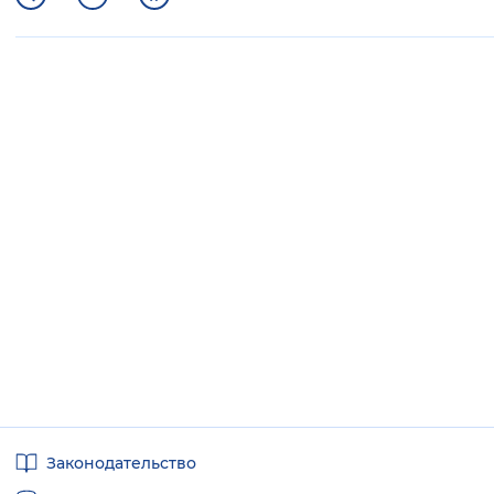
Полезные
Законодательство
ссылки