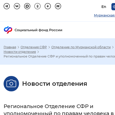
En
Мурманская 
Главная
Отделения СФР
Отделение по Мурманской области
Зак
Новости отделения
Региональное Отделение СФР и уполномоченный по правам челове
Настройка режима отображения
Размер шрифта
Новости отделения
Стандартный
Увеличенный
Крупны
Шрифт
Региональное Отделение СФР и
Без засечек
С засечками
уполномоченный по правам человека в