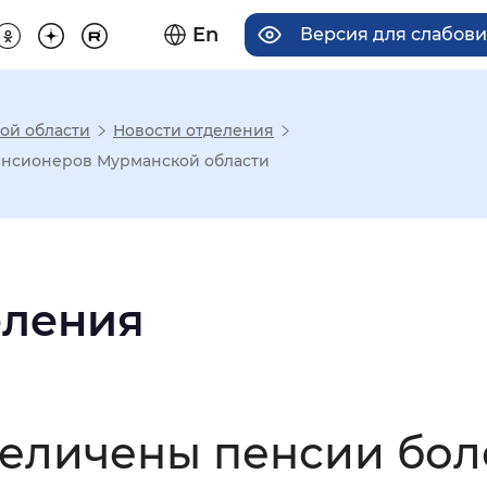
En
Версия для слабов
ой области
Новости отделения
има отображения
пенсионеров Мурманской области
Увеличенный
Крупный
еления
асечками
мальный
Увеличенный
Большо
увеличены пенсии бол