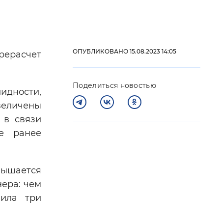
 фон
ОПУБЛИКОВАНО 15.08.2023 14:05
рерасчет
Поделиться новостью
идности,
величены
 в связи
ые ранее
Закрыть
ышается
ера: чем
вила три