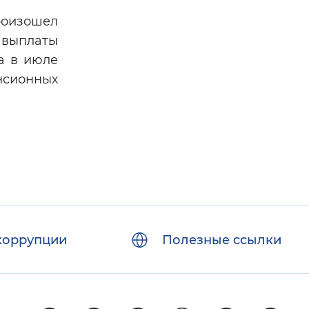
роизошел
ь выплаты
а в июле
нсионных
коррупции
Полезные ссылки