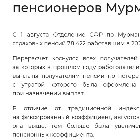
пенсионеров Мурм
Цвет сайта
:
Монохромный
С 1 августа Отделение СФР по Мурман
Изображения
:
Включены
страховых пенсий 78 422 работавшим в 20
Перерасчет коснулся всех получателей
Звуковой ассистент
:
Воспроизв
за которых в прошлом году работодатели
выплаты получателям пенсии по потере 
с утратой которого была оформлена 
при назначении выплат.
Вернуть стандартные настройки
В отличие от традиционной индекс
на фиксированный коэффициент, августов
она выше, тем больше была увеличен
пенсионных коэффициента.