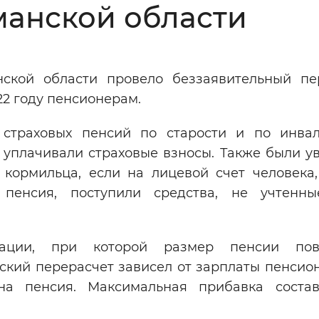
анской области
Инверсивный монохромный
Синий
ской области провело беззаявительный пе
Выключены
22 году пенсионерам.
 страховых пенсий по старости и по инвал
ести
Остановить
Повторить
 уплачивали страховые взносы. Также были у
кормильца, если на лицевой счет человека,
пенсия, поступили средства, не учтенн
ации, при которой размер пенсии пов
ский перерасчет зависел от зарплаты пенсион
а пенсия. Максимальная прибавка соста