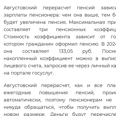
Вернуть стандартные настройки
Августовский перерасчет пенсий завис
зарплаты пенсионера: чем она выше, тем 
будет увеличена пенсия. Максимальная пр
составляет три пенсионных коэффици
Стоимость коэффициента зависит от го
котором гражданин оформил пенсию. В 202
она составляет 133,05 руб. Посмо
накопленный коэффициент можно в выпис
лицевого счета, запросив ее через личный к
на портале госуслуг.
Августовский перерасчет, как и все пл
ежегодные повышения пенсий, проис
автоматически, поэтому пенсионерам не
никуда обращаться, чтобы получить вып
новом размере. Деньги будут перечисл