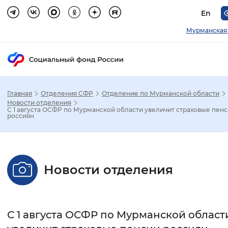
En
Мурманская 
Главная
Отделения СФР
Отделение по Мурманской области
Зак
Новости отделения
С 1 августа ОСФР по Мурманской области увеличит страховые пен
россиян
Настройка режима отображения
Размер шрифта
Новости отделения
Стандартный
Увеличенный
Крупны
Шрифт
С 1 августа ОСФР по Мурманской област
Без засечек
С засечками