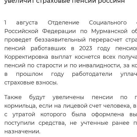
увеличит страховые пенсии россиян
Интервал между буквами
1 августа Отделение Социального 
Нормальный
Увеличенный
Большо
Российской Федерации по Мурманской об
проведет беззаявительный перерасчет стр
Цвет сайта
пенсий работавших в 2023 году пенсион
Монохромный
Инверсивный монохромны
Корректировка выплат коснется всех получ
Синий фон
пенсий по старости и по инвалидности, за к
в прошлом году работодатели уплач
Изображения
страховые взносы.
Включены
Выключены
Также будут увеличены пенсии по п
кормильца, если на лицевой счет человека, в
Звуковой ассистент
с утратой которого была оформлена вып
Воспроизвести
Остановить
Повтори
поступили средства, не учтенные ранее 
назначении.