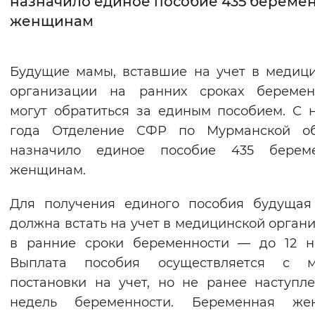
назначило единое пособие 435 береме
женщинам
Интервал между буквами
Нормальный
Увеличенный
Большо
Будущие мамы, вставшие на учет в медиц
организации на ранних сроках беременн
Цвет сайта
могут обратиться за единым пособием. С 
Монохромный
Инверсивный монохромны
года Отделение СФР по Мурманской об
Синий фон
назначило единое пособие 435 берем
женщинам.
Изображения
Для получения единого пособия будущая
Включены
Выключены
должна встать на учет в медицинской орган
в ранние сроки беременности — до 12 н
Звуковой ассистент
Выплата пособия осуществляется с м
Воспроизвести
Остановить
Повтори
постановки на учет, но не ранее наступл
недель беременности. Беременная же