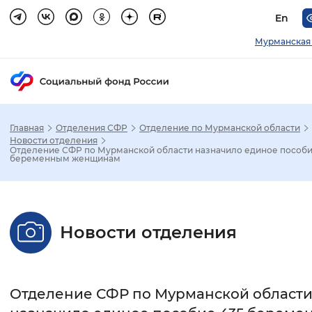
En
Мурманская 
Главная
Отделения СФР
Отделение по Мурманской области
Зак
Новости отделения
Отделение СФР по Мурманской области назначило единое пособи
беременным женщинам
Настройка режима отображения
Размер шрифта
Новости отделения
Стандартный
Увеличенный
Крупны
Шрифт
Отделение СФР по Мурманской област
Без засечек
С засечками