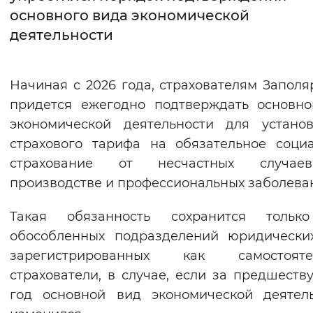
основного вида экономической
Интервал между буквами
деятельности
Нормальный
Увеличенный
Большо
Начиная с 2026 года, страхователям Заполя
Цвет сайта
придется ежегодно подтверждать основн
Монохромный
Инверсивный монохромны
экономической деятельности для устано
страхового тарифа на обязательное соци
Синий фон
страхование от несчастных случа
производстве и профессиональных заболева
Изображения
Включены
Выключены
Такая обязанность сохранится тольк
обособленных подразделений юридически
Звуковой ассистент
зарегистрированных как самостояте
страхователи, в случае, если за предшест
Воспроизвести
Остановить
Повтори
год основной вид экономической деятел