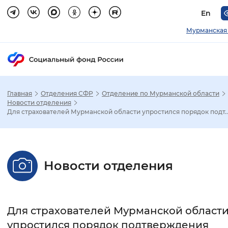
En
Мурманская 
Главная
Отделения СФР
Отделение по Мурманской области
Зак
Новости отделения
Для страхователей Мурманской области упростился порядок подт..
Настройка режима отображения
Размер шрифта
Новости отделения
Стандартный
Увеличенный
Крупны
Шрифт
Для страхователей Мурманской област
Без засечек
С засечками
упростился порядок подтверждения