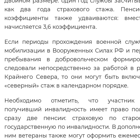
двойном размере: один год службы засчиты
Вернуть стандартные настройки
как два года страхового стажа. Пенси
коэффициенты также удваиваются: вмест
начисляется 3,6 коэффициента.
Если периоды прохождения военной служ
мобилизации в Вооруженных Силах РФ и п
пребывания в добровольческом формиро
следовали непосредственно за работой в 
Крайнего Севера, то они могут быть вклю
«северный» стаж в календарном порядке.
Необходимо отметить, что участник
получивший инвалидность имеет право по
сразу две пенсии: страховую по старо
государственную по инвалидности. В дополн
ним ветераны также могут оформить ежеме