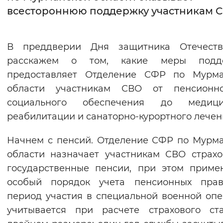
всестороннюю поддержку участникам 
Интервал между буквами
Нормальный
Увеличенный
Большо
В преддверии Дня защитника Отечест
расскажем о том, какие меры подд
Цвет сайта
предоставляет Отделение СФР по Мурма
Монохромный
Инверсивный монохромны
области участникам СВО от пенсионн
социального обеспечения до медици
Синий фон
реабилитации и санаторно-курортного лечен
Изображения
Начнем с пенсий. Отделение СФР по Мурм
Включены
Выключены
области назначает участникам СВО страх
государственные пенсии, при этом приме
Звуковой ассистент
особый порядок учета пенсионных прав.
период участия в специальной военной оп
Воспроизвести
Остановить
Повтори
учитывается при расчете страхового ст