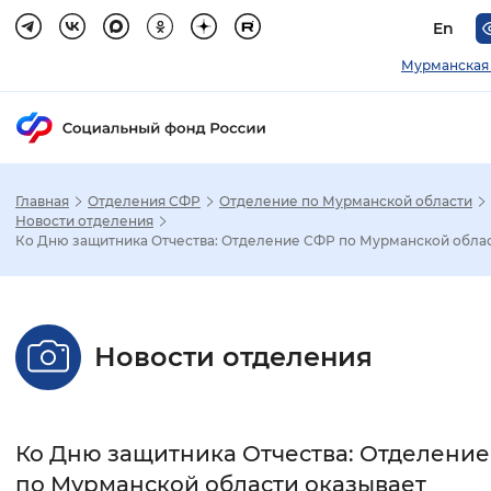
En
Мурманская 
Главная
Отделения СФР
Отделение по Мурманской области
Зак
Новости отделения
Ко Дню защитника Отчества: Отделение СФР по Мурманской облас.
Настройка режима отображения
Размер шрифта
Новости отделения
Стандартный
Увеличенный
Крупны
Шрифт
Ко Дню защитника Отчества: Отделени
Без засечек
С засечками
по Мурманской области оказывает