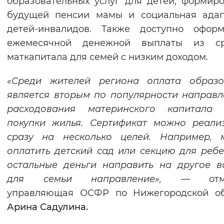
образовательных услуг для детей, формир
Вернуть стандартные настройки
будущей пенсии мамы и социальная адап
детей-инвалидов. Также доступно оформ
ежемесячной денежной выплаты из ср
маткапитала для семей с низким доходом.
«Среди жителей региона оплата образо
является вторым по популярности направ
расходования материнского капитала 
покупки жилья.
Сертификат можно реализ
сразу на несколько целей. Например, 
оплатить детский сад или секцию для ребе
остальные деньги направить на другое 
для семьи направление»,
— отме
управляющая ОСФР по Нижегородской об
Арина Садулина.