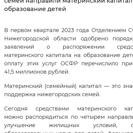
семей направили материнский капитал
образование детей
Интервал между буквами
Нормальный
Увеличенный
Большо
В первом квартале 2023 года Отделением 
Нижегородской области одобрено порядк
Цвет сайта
заявлений о распоряжении средс
Монохромный
Инверсивный монохромны
материнского капитала на образование дет
Синий фон
оплату этих услуг ОСФР перечислило пр
41,5 миллионов рублей.
Изображения
Материнский (семейный) капитал — это зн
Включены
Выключены
поддержка нижегородских семей.
Звуковой ассистент
Сегодня средствами материнского кап
можно распорядиться по четырем направл
Воспроизвести
Остановить
Повтори
улучшение жилищных условий, о