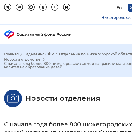
En
Нижегородская 
Главная
Отделения СФР
Отделение по Нижегородской област
Зак
Новости отделения
С начала года более 800 нижегородских семей направили матери
капитал на образование детей
Настройка режима отображения
Размер шрифта
Новости отделения
Стандартный
Увеличенный
Крупны
Шрифт
С начала года более 800 нижегородски
Без засечек
С засечками