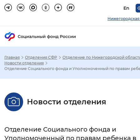
En
Нижегородская 
Главная
Отделения СФР
Отделение по Нижегородской област
Зак
Новости отделения
Отделение Социального фонда и Уполномоченный по правам ребен
Настройка режима отображения
Размер шрифта
Новости отделения
Стандартный
Увеличенный
Крупны
Шрифт
Отделение Социального фонда и
Без засечек
С засечками
Уполномоченный по правам ребенка в