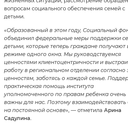
жизненных ситуаций, рассмотрение обращен
Вернуть стандартные настройки
вопросам социального обеспечения семей с
детьми.
«
Образованный в этом году, Социальный фо
объединил федеральные меры поддержки се
детьми, которые теперь граждане получают 
режиме одного окна. Мы руководствуемся
ценностями клиентоцентричности и выстра
работу в региональном отделении согласно 
ценностям, заботясь о каждой семье. Подде
практическая помощь института
уполномоченного по правам ребенка очень
важны для нас. Поэтому взаимодействовать
на постоянной основе
», — отметила
Арина
Садулина
.