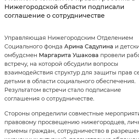
Нижегородской области подписали
Интервал между буквами
соглашение о сотрудничестве
Нормальный
Увеличенный
Большо
Управляющая Нижегородским Отделением
Цвет сайта
Социального фонда
Арина Садулина
и детск
Монохромный
Инверсивный монохромны
омбудсмен
Маргарита Ушакова
провели раб
встречу, на которой обсудили вопросы
Синий фон
взаимодействия структур для защиты прав с
детьми в области социального обеспечения.
Изображения
Результатом встречи стало подписание
Включены
Выключены
соглашения о сотрудничестве.
Звуковой ассистент
Стороны определили совместные мероприят
правовому просвещению нижегородцев, лич
Воспроизвести
Остановить
Повтори
приемы граждан, сотрудничество в разреше